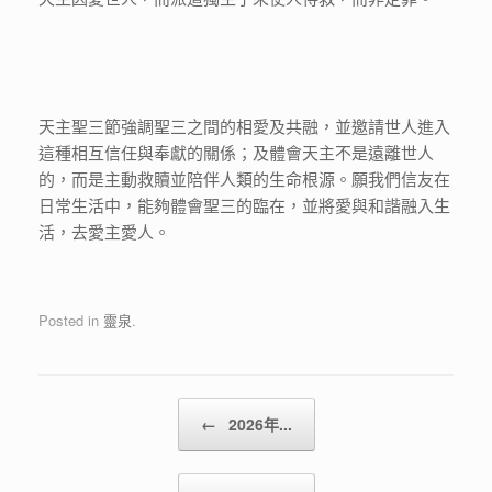
天主聖三節強調聖三之間的相愛及共融，並邀請世人進入
這種相互信任與奉獻的關係；及體會天主不是遠離世人
的，而是主動救贖並陪伴人類的生命根源。願我們信友在
日常生活中，能夠體會聖三的臨在，並將愛與和諧融入生
活，去愛主愛人。
Posted in
靈泉
.
Post navigation
←
2026年...