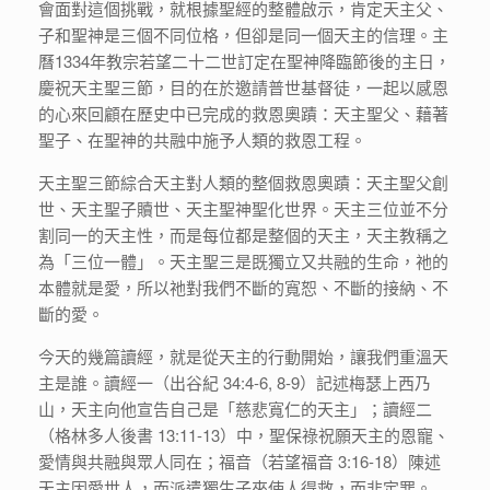
會面對這個挑戰，就根據聖經的整體啟示，肯定天主父、
子和聖神是三個不同位格，但卻是同一個天主的信理。主
曆1334年教宗若望二十二世訂定在聖神降臨節後的主日，
慶祝天主聖三節，目的在於邀請普世基督徒，一起以感恩
的心來回顧在歷史中已完成的救恩奧蹟：天主聖父、藉著
聖子、在聖神的共融中施予人類的救恩工程。
天主聖三節綜合天主對人類的整個救恩奧蹟：天主聖父創
世、天主聖子贖世、天主聖神聖化世界。天主三位並不分
割同一的天主性，而是每位都是整個的天主，天主教稱之
為「三位一體」。天主聖三是既獨立又共融的生命，祂的
本體就是愛，所以祂對我們不斷的寬恕、不斷的接納、不
斷的愛。
今天的幾篇讀經，就是從天主的行動開始，讓我們重溫天
主是誰。讀經一（出谷紀 34:4-6, 8-9）記述梅瑟上西乃
山，天主向他宣告自己是「慈悲寬仁的天主」；讀經二
（格林多人後書 13:11-13）中，聖保祿祝願天主的恩寵、
愛情與共融與眾人同在；福音（若望福音 3:16-18）陳述
天主因愛世人，而派遣獨生子來使人得救，而非定罪。