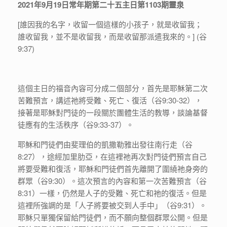
2021年9月19日常年期第二十五主日第1103期靈泉
[誰因我的名字，收留一個這樣的小孩子，就是收留我；
誰收留我，並不是收留我，而是收留那派遣我來的。] (谷
9:37)
這個主日的福音內容可分成二個部分，首先是耶穌第二次
苦難預言，講述祂將受難、死亡、復活（谷9:30-32），
接著是耶穌對門徒的一段關於團體生活的教導，談論基督
徒應有的生活秩序（谷9:33-37）。
耶穌和門徒們由斐理伯的凱撒勒雅出發往南行走（谷
8:27），途經加里肋亞，在這裡祂再次對門徒們預言自己
將要受難和復活，耶穌和門徒們首先離開了圍繞祂身旁的
群眾（谷9:30）。這次預言的內容和第一次苦難預言（谷
8:31）一樣，仍然是人子的受難、死亡和祂的復活。但是
這裡所強調的是「人子將要被交到人手中」（谷9:31）。
耶穌只單獨保留給門徒們，而不願向整個群眾公開。但是