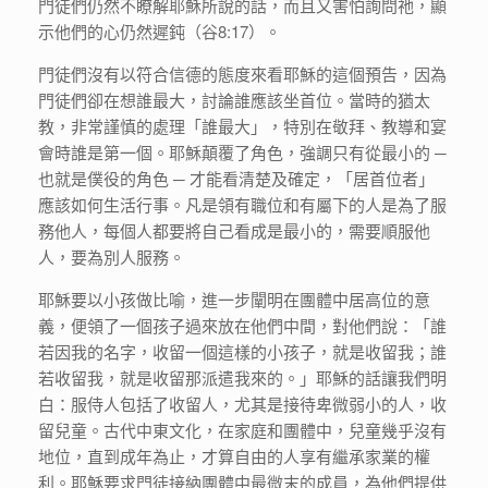
門徒們仍然不瞭解耶穌所說的話，而且又害怕詢問祂，顯
示他們的心仍然遲鈍（谷8:17）。
門徒們沒有以符合信德的態度來看耶穌的這個預告，因為
門徒們卻在想誰最大，討論誰應該坐首位。當時的猶太
教，非常謹慎的處理「誰最大」，特別在敬拜、教導和宴
會時誰是第一個。耶穌顛覆了角色，強調只有從最小的 ─
也就是僕役的角色 ─ 才能看清楚及確定，「居首位者」
應該如何生活行事。凡是領有職位和有屬下的人是為了服
務他人，每個人都要將自己看成是最小的，需要順服他
人，要為別人服務。
耶穌要以小孩做比喻，進一步闡明在團體中居高位的意
義，便領了一個孩子過來放在他們中間，對他們說：「誰
若因我的名字，收留一個這樣的小孩子，就是收留我；誰
若收留我，就是收留那派遣我來的。」耶穌的話讓我們明
白：服侍人包括了收留人，尤其是接待卑微弱小的人，收
留兒童。古代中東文化，在家庭和團體中，兒童幾乎沒有
地位，直到成年為止，才算自由的人享有繼承家業的權
利。耶穌要求門徒接納團體中最微末的成員，為他們提供