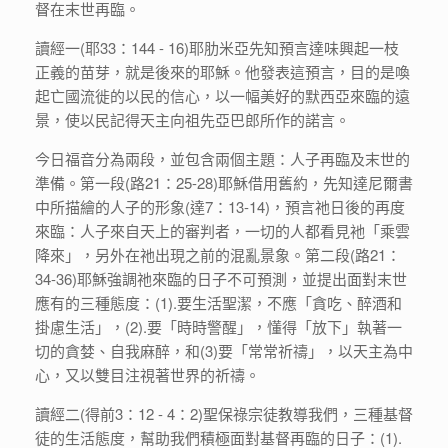
督在末世再臨。
讀經一(耶33：144 - 16)耶肋米亞先知預言達味興起一枝
正義的苗芽，就是後來的耶穌。他發表這預言，目的是喚
起亡國流徙的以民的信心，以一幅美好的默西亞來臨的遠
景，使以民記得天主向祖先亞巴郎所作的諾言。
今日福音分為兩段，並包含兩個主題：人子再臨及末世的
準備。第一段(路21：25-28)耶穌借用舊約，先知達尼爾書
中所描繪的人子的形象(達7：13-14)，預言祂日後的再度
來臨：人子來自天上的審判者，一切的人都看見衪「乘雲
降來」，另外在祂出現之前的混亂景象。第二段(路21：
34-36)耶穌強調祂來臨的日子不可預測，並提出面對末世
應有的三種態度：(1).要生活聖潔，不應「貪吃、醉酒和
掛慮生活」，(2).要「時時警醒」，懂得「放下」執著一
切的貪婪、自我麻醉，和(3)要「常常祈禱」，以天主為中
心，又以雙目注視著世界的祈禱。
讀經二(得前3：12 - 4：2)聖保祿宗徒教導我們，三種基督
徒的生活態度，幫助我們積極面對基督再臨的日子：(1).