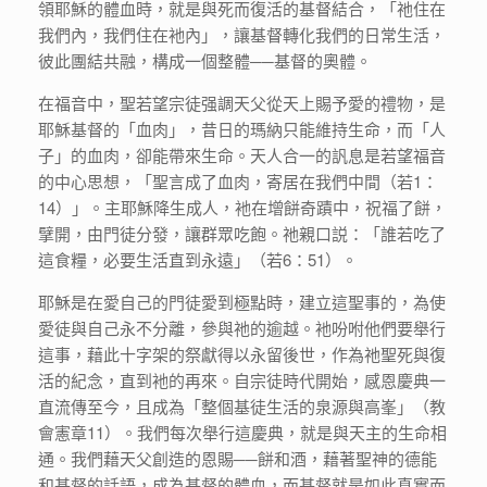
領耶穌的體血時，就是與死而復活的基督結合，「祂住在
我們內，我們住在衪內」，讓基督轉化我們的日常生活，
彼此團結共融，構成一個整體──基督的奧體。
在福音中，聖若望宗徒强調天父從天上賜予愛的禮物，是
耶穌基督的「血肉」，昔日的瑪納只能維持生命，而「人
子」的血肉，卻能帶來生命。天人合一的訉息是若望福音
的中心思想，「聖言成了血肉，寄居在我們中間（若1：
14）」。主耶穌降生成人，衪在增餅奇蹟中，祝福了餅，
擘開，由門徒分發，讓群眾吃飽。祂親口説：「誰若吃了
這食糧，必要生活直到永遠」（若6：51）。
耶穌是在愛自己的門徒愛到極點時，建立這聖事的，為使
愛徒與自己永不分離，參與祂的逾越。衪吩咐他們要舉行
這事，藉此十字架的祭獻得以永留後世，作為祂聖死與復
活的紀念，直到衪的再來。自宗徒時代開始，感恩慶典一
直流傳至今，且成為「整個基徒生活的泉源與高峯」（教
會憲章11）。我們每次舉行這慶典，就是與天主的生命相
通。我們藉天父創造的恩賜──餅和酒，藉著聖神的德能
和基督的話語，成為基督的體血，而基督就是如此真實而