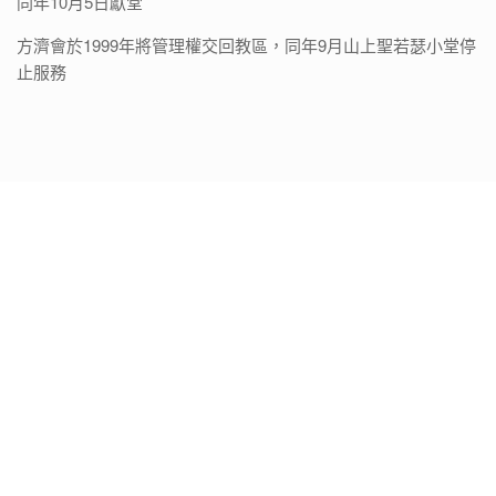
同年10月5日獻堂
方濟會於1999年將管理權交回教區，同年9月山上聖若瑟小堂停
止服務
1996年10月5日獻堂禮合照
正中為胡振中樞機主教和主任司鐸胡健挺神父