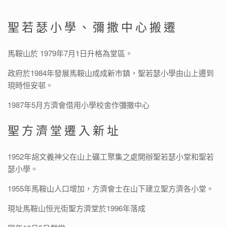
聖若瑟小學、彌撒中心搬遷
馬鞍山於 1979年7月1日升格為堂區。
政府於1984年發展馬鞍山成成新市鎮，聖若瑟小學由山上遷到
現時恒安邨。
1987年5月方濟會借用小學校舍作彌撒中心
聖方濟堂遷入新址
1952年胡文義神父在山上礦工聚集之處開辦聖若瑟小堂和聖若
瑟小學。
1955年馬鞍山人口增加，方濟會士在山下建立聖方濟各小堂。
現址馬鞍山恒光街聖方濟堂於1996年落成