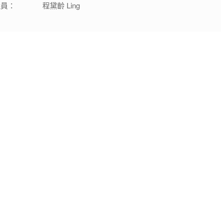
議員：
程黛齡 Ling
辦公時間
星期一至六
上午 9:00 - 下午 12:00
下午 2:00 - 5:00
主日
上午 8:00 - 下午 12:00
© 2026 天主教聖方濟堂