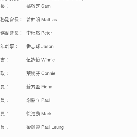
會長：
姚敏芝 Sam
內務副會長：
曾錦鴻 Mathias
外務副會長：
李曉然 Peter
青年幹事：
香志球 Jason
秘書：
伍詠怡 Winnie
財政：
葉婉芬 Connie
議員：
蘇方盈 Fiona
議員：
謝鼎立 Paul
議員：
徐浩動 Mark
議員：
梁耀榮 Paul Leung