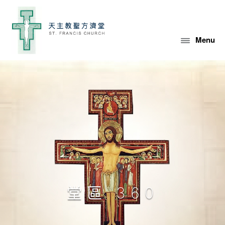
Skip
to
content
Menu
堂區 360