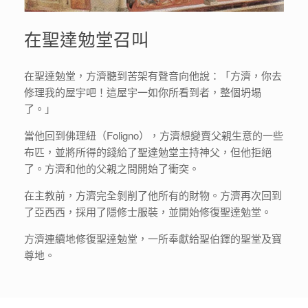
在聖達勉堂召叫
在聖達勉堂，方濟聽到苦架有聲音向他說：「方濟，你去
修理我的屋宇吧！這屋宇一如你所看到者，整個坍塌
了。」
當他回到佛理紐（Foligno），方濟想變賣父親生意的一些
布匹，並將所得的錢給了聖達勉堂主持神父，但他拒絕
了。方濟和他的父親之間開始了衝突。
在主教前，方濟完全剝削了他所有的財物。方濟再次回到
了亞西西，採用了隱修士服裝，並開始修復聖達勉堂。
方濟連續地修復聖達勉堂，一所奉獻給聖伯鐸的聖堂及寶
尊地。