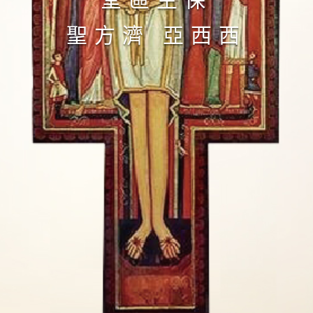
​聖方濟 亞西西