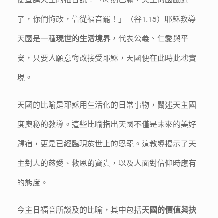
了，你們悔改，信從福音罷！」（谷1:15）耶穌教導
天國是一種
現世的生活境界
，代表公義、仁愛與平
安，只要人願意悔改接受耶穌，天國便在此時此地實
現。
天國的比喻是耶穌用生活化的日常事物，闡述天主國
度奧秘的教導。這些比喻指出天國不僅是未來的美好
歸宿，更是已經臨現於世上的恩寵。這教導揭示了天
主對人的慈愛、救恩的寶貴，以及人面對信仰時應有
的態度。
今主日福音所談及的比喻，其中包括
天國的價值與抉