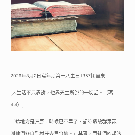
2026年8月2日常年期第十八主日1357期靈泉
[人生活不只靠餅，也靠天主所說的一切話。（瑪
4:4）]
「這地方是荒野，時候已不早了，請祢遣散群眾罷！
叫他們各自到村莊去買食物。」其實，門徒們的想法