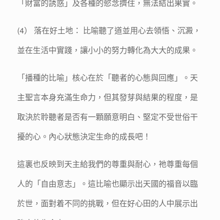
「財富的誘惑」及各種的慾念擠住，無法結出果實。
(4） 落在好土地： 比喻聽了道並用心去領悟、沉澱，
並在生活中實踐，讓小小的努力轉化為大大的成果。
「播種的比喻」核心在於「聽者的心態與回應」。天
主聖言本身充滿生命力，但其發芽與結果的程度，是
取決於聆聽者是否有一顆願意明白、堅定不受世俗干
擾的心。內心狀態決定生命的成長吧！
這裏也反映到天主給我們的尊重與耐心，祂尊重每個
人的「自由意志」。這比喻也顯示出天國的福音以臨
於世，面對着不同的挑戰，但在好心田的人中展示出