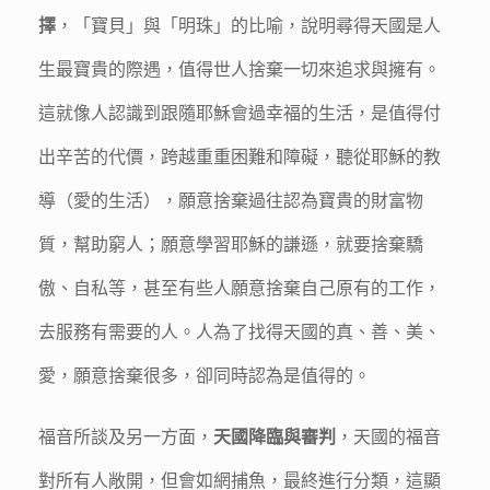
擇
，「寶貝」與「明珠」的比喻，說明尋得天國是人
生最寶貴的際遇，值得世人捨棄一切來追求與擁有。
這就像人認識到跟隨耶穌會過幸福的生活，是值得付
出辛苦的代價，跨越重重困難和障礙，聽從耶穌的教
導（愛的生活），願意捨棄過往認為寶貴的財富物
質，幫助窮人；願意學習耶穌的謙遜，就要捨棄驕
傲、自私等，甚至有些人願意捨棄自己原有的工作，
去服務有需要的人。人為了找得天國的真、善、美、
愛，願意捨棄很多，卻同時認為是值得的。
福音所談及另一方面，
天國降臨與審判
，天國的福音
對所有人敞開，但會如網捕魚，最終進行分類，這顯