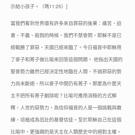
示給小孩子。（瑪11:25）]
當我們看到世界還有許多來自罪惡的後果：痛苦、迫
害、不義、殺戮的時候，我們不禁會問，耶穌不是已
經戰勝了罪惡，天國已經來臨了。今日福音中耶穌用
了麥子和莠子做比喻來回答這個問題。 他指出天國的
聖善勢力雖然已經決定性地臨在人間，不過邪惡的勢
力尚未斷絕，所以麥子中間仍有莠子。那麼為什麼天
主不把所有莠子剷除呢？比喻可應用消極的方式解
釋，人世的惡勢力，為信仰福音的人是一個挑戰與磨
練，培植成為茁壯的基督信徒。至於耶穌自己在這個
比喻中，更強調的是天主在人類歷史中的絕對主權。