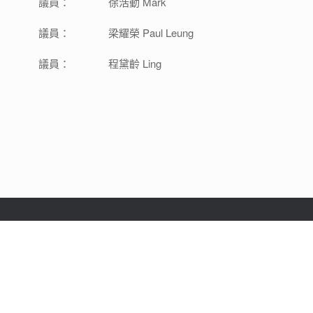
議員：
徐浩動 Mark
議員：
梁耀榮 Paul Leung
議員：
程黛齡 Ling
堂區資料
地址：新界馬鞍山恒光街十一號
電話：
（852）2642-9112
傳真：（852）2641-2654