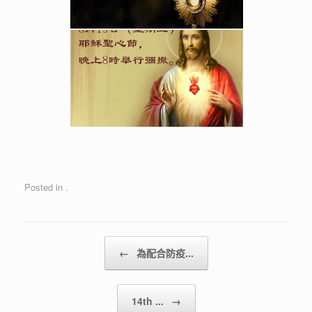
Posted in .
Post navigation
←
為配合防疫...
14th ...
→