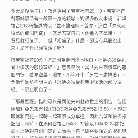
今天是復活主日，教會選用了若望福音20:1-9。若望福音
對耶穌復活有一段第一身的報導。對很多教友來說，若望
福音20:8所描述的似乎並不難理解。首先，這位「先來到
墳墓的那個門徒」，就是若望自己，他進入空墓時，「一
看見就相信了」。但「相信了」什麼，卻沒有具體說出
來，是基督已經復活了嗎?
按若望福音20:9「這是因為他們還不明白，耶穌必須從死
者中復活的那段聖經。」意思是說，當「先來到墳墓的那
個門徒」看見空墓、殮布、那塊汗巾「另在一處捲著」，
令他們從前不明白的「耶穌必須從死者中復活的那段聖
經」，現在明白了。
「那段聖經」指的可以是兩位先知就救世主的預告，包括
匝加利亞先知書12:10和依撒意亞先知書52:13-53，可能是
耶穌和門徒一起時一起研讀或分享過，因此若望和伯多祿
記起。同時，在馬爾谷福音9章31-32節及10章32-34節記
載，耶穌親自跟門徒正式講過，自己即將要面對的聖死與