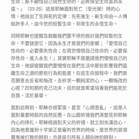
生命；那不顧惜自己現世生命的，必將保全生命直到永
遠。」（23-25）這是耶穌面對死亡（受光榮）時的心
情，祂說出了生與死的定律：先死後生，新生命由一人傳
給許多人，由今世的短暫生命，到來生的永恆生命。
同時耶穌也提醒及鼓勵我們要不停的檢討我們短暫的生
命，不要迷戀它，因為永生才是我們的家鄉；「愛惜自己
性命的，必要喪失性命；在現世憎恨自己性命的，必要保
存性命，進入永生！」其實耶穌不是邀請我們憎恨自己的
生命，祂卻提醒我們要憎恨在我們生活中那些影響我們遠
離生命之源的那些行為和態度！在這生命旅程中，我們是
否願意去反省和悔改，去祈求一顆純潔的心，一顆悔改的
心呢？四旬期的克己功夫，目的就是希望培養我們能死於
自我，活於基督。
面對此時刻，耶穌亦很緊張，甚至「心煩意亂」，這是人
面對重要時辰的自然反應。在山園祈禱我們清楚見到耶穌
內心的掙扎。耶穌經過對天父的祈禱，就立刻充滿信心，
因為祂意識到十字架正是審判世界的時候，是世界的首領
魔鬼被打敗的時刻，亦是吸引所有人歸向祂的時刻。