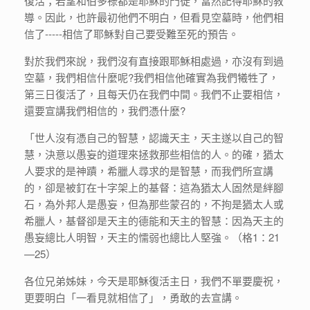
復活；若望和伯多祿都是耶穌的門徒，當然記得耶穌的教
導。因此，也許最初他們不明白，但看見空墓時，他們相
信了-----相信了耶穌對自己要受難至死的預告。
對於我們來說，我們沒有直接跟耶穌相處過，亦沒有到過
空墓，我們相信什麼呢?我們相信他確實為我們犧牲了，
第三日復活了，且每天仍在我們中間。我們不止要相信，
還要宣講我們相信的，我們憑什麼?
「世人沒有憑自己的智慧，認識天主，天主遂以自己的智
慧，決意以愚妄的道理來拯救那些相信的人。的確，猶太
人要求的是神蹟，希臘人尋求的是智慧，而我們所宣講
的，卻是被釘在十字架上的基督：這為猶太人固然是絆腳
石，為外邦人是愚妄，但為那些蒙召的，不拘是猶太人或
希臘人，基督卻是天主的德能和天主的智慧：因為天主的
愚妄總比人明智，天主的懦弱也總比人堅強。（格1：21
—25）
各位兄弟姊妹，今天是耶穌復活主日，我們不單要慶祝，
更要明白「一看見就相信了」，勇敢的去宣講。