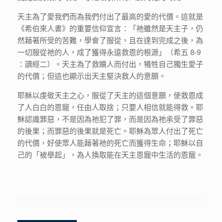
天主為了愛我們而為我們付出了最高的愛的代價。這就是
《希伯來人書》的重要信仰宣言：「祂雖然是天主子，仍
然藉著所受的苦難，學會了服從，且在達到完成之後，為
一切服從祂的人，成了獲得永遠救恩的根源」（希五 8-9
：讀經二）。天主為了救贖人而付出，犧牲自己獨生愛子
的代價；但這也顯示出天主堅決救人的意願。
耶穌以虔敬天主之心，服從了天主的這個意願，使救恩成
了人白白的恩寵，任由人取捨；只要人相信就能得救。耶
穌認識罪惡，不是因為祂犯了罪，而是因為祂承受了罪惡
的後果；而罪惡的後果就是死亡。耶穌為眾人付出了死亡
的代價，好使眾人能藉著祂的死亡而獲得生命；耶穌以自
己的「被舉起」，為人換取能在天主恩寵中生活的恩寵。