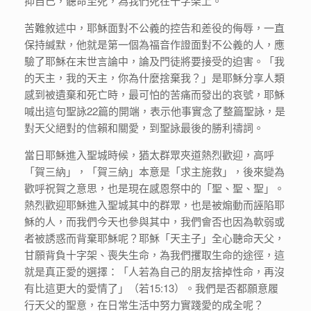
抑自己，聽命至死，為我們死在十字架上。
苦難敘述中，耶穌面對不公義的控告和差役的侮辱，一直
保持緘默，他就是第一個為福音作證面對不公義的人，應
驗了耶穌在末世言論中，論及門徒將要接受的迫害。「我
的天主，我的天主，你為什麼捨棄我？」是耶穌分享人類
感到被遺棄和死亡時，最可怕的苦痛而發出的哀號，耶穌
喊出這句聖詠22篇的開端，表示他事實念了整篇聖詠，是
對天父絕對的信賴和關愛，到聖詠最後的勝利禱詞。
當日耶穌進入聖城時候，猶太群眾夾道熱烈歡迎，高呼
「賀三納」，「賀三納」本意是「求主施救」，後來變為
歡呼祝賀之意思，也是現在感恩祭中的「聖、聖、聖」。
熱烈歡迎耶穌進入聖城其中的群眾，也是被煽動而誣陷耶
穌的人，而我們今天也參與其中，我們會否也因為軟弱或
者被誘惑而背棄耶穌呢？耶穌「天主子」全心聽命天父，
甘願背負十字架、喪失生命，為我們攫取生命的途徑，這
就是真正愛的選擇：「人若為自己的朋友捨掉性命，再沒
有比這更大的愛情了」（若15:13）。我們是否都願意履
行天父的聖意，在日常生活中努力實踐愛的成全呢？