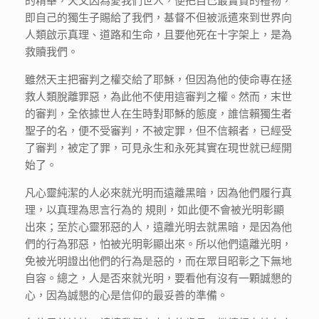
即自己的獨生子賜給了我們，基督不但被派遣來到世界向
人類啟示真理、道路和生命，且要他死在十字架上，是為
救贖我們。
雖然天主把審判之權交給了耶穌，但因為他的使命專在拯
救人類脫離罪惡，為此他不使用這審判之權。然而，末世
的審判，全依據世人在生時對耶穌的態度，誰信賴獨生者
聖子的名，便不受審判，不被定罪，但不信賴者，已經受
了審判，被定了罪，可見永生和永死其實在現世就已經開
始了。
凡心靈純潔的人必來就光明而遠離黑暗，因為他們履行真
理，以真理為思言行為的 規則，如此便不會被光明彰顯
出來；至於心靈邪惡的人，遠離光明去就黑暗，是因為他
們的行為邪惡，怕被光明彰顯出來。所以他們遠離光明，
免被光明證出他們的行為是惡的，而在眾目昭彰之下無地
自容。總之，人是否來就光明，要看他有沒有一顆誠懇的
心，因為誠懇的心是信仰的最妥善的準備。