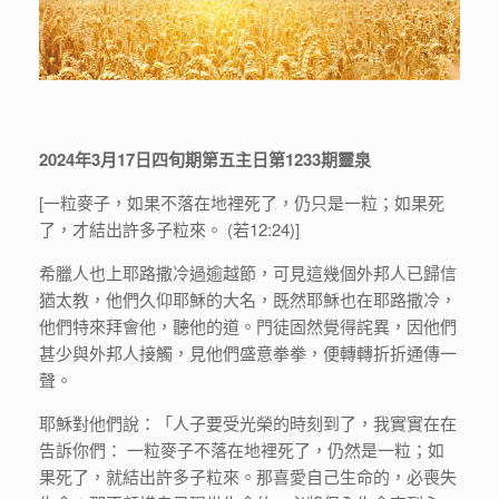
2024年3月17日四旬期第五主日第1233期靈泉
[一粒麥子，如果不落在地裡死了，仍只是一粒；如果死
了，才結出許多子粒來。 (若12:24)]
希臘人也上耶路撒冷過逾越節，可見這幾個外邦人已歸信
猶太教，他們久仰耶穌的大名，既然耶穌也在耶路撒冷，
他們特來拜會他，聽他的道。門徒固然覺得詫異，因他們
甚少與外邦人接觸，見他們盛意拳拳，便轉轉折折通傳一
聲。
耶穌對他們說：「人子要受光榮的時刻到了，我實實在在
告訴你們： 一粒麥子不落在地裡死了，仍然是一粒；如
果死了，就結出許多子粒來。那喜愛自己生命的，必喪失