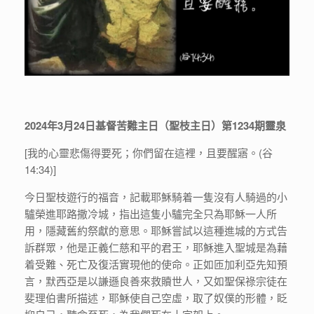
2024年3月24日基督苦難主日（聖枝主日）第1234期靈泉
[我的心靈悲傷得要死；你們留在這裡，且要醒寤。(谷
14:34)]
今日聖枝遊行的福音，記載耶穌騎着一隻沒有人騎過的小
驢榮進耶路撒冷城，指出這隻小驢完全只為耶穌一人所
用，隱藏舊約祭獻的意思。耶穌嘗試以這種進城的方式告
訴群眾，他是正義仁慈和平的君王，耶穌進入聖城是為藉
着受難、死亡及復活實現他的使命。正如匝加利亞先知預
言，默西亞是以謙遜良善來救贖世人，又如聖保祿宗徒在
斐理伯書所描述，耶穌使自己空虛，取了奴僕的形體，眨