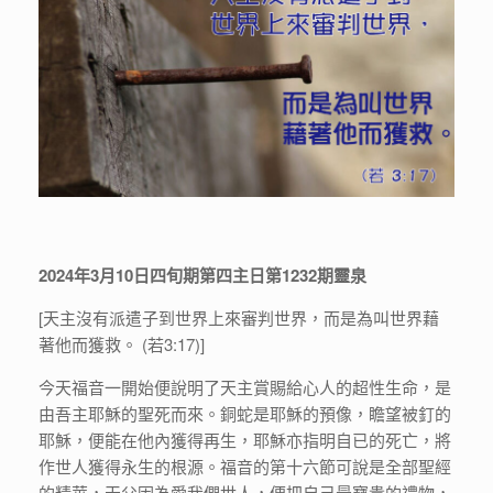
2024年3月10日四旬期第四主日第1232期靈泉
[天主沒有派遣子到世界上來審判世界，而是為叫世界藉
著他而獲救。 (若3:17)]
今天福音一開始便說明了天主賞賜給心人的超性生命，是
由吾主耶穌的聖死而來。銅蛇是耶穌的預像，瞻望被釘的
耶穌，便能在他內獲得再生，耶穌亦指明自已的死亡，將
作世人獲得永生的根源。福音的第十六節可說是全部聖經
的精華，天父因為愛我們世人，便把自己最寶貴的禮物，