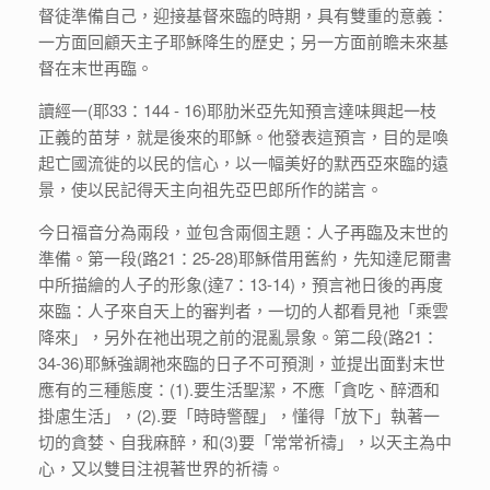
督徒準備自己，迎接基督來臨的時期，具有雙重的意義：
一方面回顧天主子耶穌降生的歷史；另一方面前瞻未來基
督在末世再臨。
讀經一(耶33：144 - 16)耶肋米亞先知預言達味興起一枝
正義的苗芽，就是後來的耶穌。他發表這預言，目的是喚
起亡國流徙的以民的信心，以一幅美好的默西亞來臨的遠
景，使以民記得天主向祖先亞巴郎所作的諾言。
今日福音分為兩段，並包含兩個主題：人子再臨及末世的
準備。第一段(路21：25-28)耶穌借用舊約，先知達尼爾書
中所描繪的人子的形象(達7：13-14)，預言祂日後的再度
來臨：人子來自天上的審判者，一切的人都看見衪「乘雲
降來」，另外在祂出現之前的混亂景象。第二段(路21：
34-36)耶穌強調祂來臨的日子不可預測，並提出面對末世
應有的三種態度：(1).要生活聖潔，不應「貪吃、醉酒和
掛慮生活」，(2).要「時時警醒」，懂得「放下」執著一
切的貪婪、自我麻醉，和(3)要「常常祈禱」，以天主為中
心，又以雙目注視著世界的祈禱。