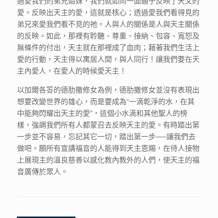
過愛我們的弟兄姐妹，我們就如同一面鏡子反映了天父的
愛。反映出天主的愛，這就是核心；透過愛我們看得見的
弟兄來愛我們看不見的祂。人與人的關係是人與天主關係
的反映。如此，那裡有聆聽、尊重、接納、包容、寬恕及
無條件的付出，天主就在那裡成了血肉；藉著我們生活上
愛的行動，天主得以寓居人間，與人同行！讓我們要在天
主內愛人，在愛人的時候愛天主！
以加爾各答的德肋撒修女為例，德肋撒修女並沒有表現出
想要改變世界的雄心，而是要成為“一滴乾淨的水，在其
中能夠閃耀出天主的愛”，這個小水滴和其他聖人的榜
樣，強調我們所有人都蒙召去反映天主的愛。有時踏出第
一步並不容易，忘記其它一切，踏出第一步──讓我們去
做吧。願所有宣講福音的人能得到天主恩賜，在待人接物
上展現主的溫良慈善以感化教內教外的人們，使天主的福
音廣傳於眾人。