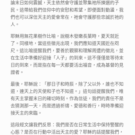
論末日如何震撼，天主依然會守護並聚集祂所揀選的子
民。這帶給我們信仰中的安慰和希望，即便面對動盪，我
們也可以深信天主的愛會常在，祂會守護那些忠誠於祂的
人。
耶穌用無花果樹作比喻，說樹木發嫩長葉時，夏天就近
了。同樣地，當這些徵兆出現，我們應知道天國近在咫
尺。這比喻提醒我們，要善於觀察和理解周遭的徵兆，並
在生活中準備好迎接「人子」的到來。這不僅僅是等待末
日的到來，而是指在每一天都要活出福音，成為基督的見
證者。
最後，耶穌說：「那日子和時辰，除了父以外，誰也不知
道，連天上的天使和子也不知道。」這句話提醒我們，唯
有天主掌握末日的確切時刻。作為信徒，我們的責任不是
去猜測那一天，而是透過祈禱、愛德和善行，時時準備迎
接天主的來臨。
這段經文讓我們反思：我們是否在日常生活中保持警醒的
心態？是否在行動中活出天主的愛？耶穌的話提醒我們，