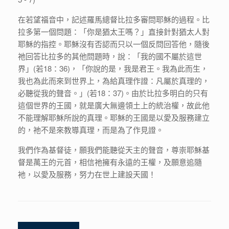
在若望福音中，記述羅馬總督比拉多審問耶穌的過程。比
拉多第一個問題：「你是猶太王嗎？」直接針對猶太人對
耶穌的指控。耶穌沒有否認而只以一個反問回答他，隨後
祂回答比拉多的其他問題時，說：「我的國不屬於這世
界」(若18：36)，「你說的是，我是君王。我為此而生，
我也為此而來到世界上，為給真理作證：凡屬於真理的，
必聽從我的聲音。」(若18：37)。由於比拉多明白的只有
這個世界的王國，就是廣大無邊領土上的統治權，故此他
不能理解耶穌所說的真理。耶穌的王國是以愛及服務建立
的，祂不是來教導真理，而是為了作見證。
我們作為基督徒，願我們能聽從天主的聲音，尊崇耶穌基
督是萬王的元首，相信祂擁有永遠的王權，及願意追隨
衪，以愛及服務，努力在世上建設天國！