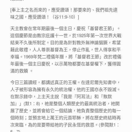
[奉上主之名而來的，應受讚頌！那要來的、我們祖先達
味之國，應受讚頌！（谷11:9-10）]
天主教會在常年期最後一個主日，慶祝「基督君王節」。
這個慶節是由教宗庇護十一世，於1925年第一次世界大戰
結束不久後所制定。目的是為針對教外無神論猖獗，希望
藉此敬禮，人人尊崇基督為王，停止作亂，世人得享和平
幸福。1969年梵二禮儀年曆，將「基督君王節」改於禮儀
年最後一個主日慶祝，以示萬物都要在基督權下，獲得圓
滿的救贖 。
今日三篇讀經，都講述真正的王權。在達尼爾先知書中，
人子被形容為擁有永久的統治權，他的王國亦永不毀滅。
在默示錄中，上主天主說「我是『阿耳法』和『敖默
加』」(默1：8)，祂是整個人類歷史的最高統治者，衪開
展了歷史，並將會給它一個結論，祂負責整個歷史的每一
個時刻；並預言地上萬王的元首耶穌，將在歷史終結時再
次來臨，為的是要帶給祂的子民永恆的救恩。(參閱默1：
5 - 7)