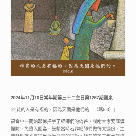
2024年11月10日常年期第三十二主日第1267期靈泉
[神貧的人是有福的，因為天國是他們的。（瑪5:3）]
福音中一開始耶穌抨擊了經師們的偽善，囑咐大家要謹慎
提防，免墮入圈套。設想當時若非經師們做得太過份，主
耶穌應該不會提出那麽嚴苛的指摘。福音的第二部分講述