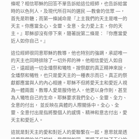
條呢？相信耶穌的回答不單告訴給這位經師，也告訴給當
時的以色列人，及現代所召叫的選民 —教會的信眾 —，
首先是聆聽；而第一條誡命是『上主我們的天主是唯一的
天主。你應當全心、全靈、全意、全力愛上主，你的天
主。』耶穌卻沒有停下來，隨著說第二條是：『你應當愛
近人如你自己。』
這位經師很同意耶穌的教導，他也特別的強調，承認唯一
的天主也同時排除了一切外邦的神。他相信愛近人如自
己，遠超過一切全燔祭和犧牲。按祭獻的真正精神來說，
全燔祭和犧牲，也只是愛天主的一種表示而已。真正的祭
獻都應當與人的內心相連。耶穌不但將愛天主和愛近人視
為一體兩面，教導人愛是服侍他人，他更以身作則，甚至
為人犧牲自己的生命。耶穌要求我們全心、全靈、全力、
全意的付出， 並反映在具體的人際關係中。全心、全
靈、全意付出是指將整個人的感情、精神和意志付出，愛
天主和愛近人。
這就是對天主的愛和對近人的愛聯繫在一起，意思就是透