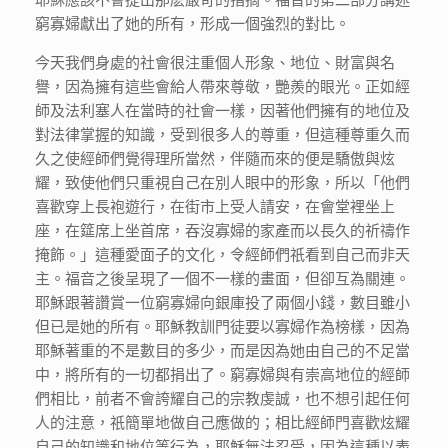
窮寡婦獻出了她的所有，形成一個強烈的對比。
今天我們身處的社會很注重個人形象、地位、財富與名
譽，因為擁有這些會給人帶來尊敬，艷羨的眼光。正如經
師及法利塞人在當時的社會一樣，因著他們擁有的地位及
對法律掌握的知識，受到很多人的尊重，但這種尊重久而
久之使經師們覺得理所當然，伴隨而來的便是驕傲與炫
耀，致使他們只重視自己在別人眼中的形象，所以「他們
喜歡穿上長袍遊行，在街市上受人請安，在會堂裡坐上
座，在筵席上坐首席，吞沒寡婦的家產而以長久的祈禱作
掩飾。」這種愛面子的文化，令經師們祇看到自己而非天
主。福音之後呈現了一個不一樣的畫面，但卻互為關連。
耶穌跟著讚賞一位窮寡婦向銀庫投了兩個小錢，數目雖小
但已是她的所有。耶穌教訓門徒要以寡婦作為榜樣，因為
耶穌著重的不是數目的多少，而是因為她由自己的不足當
中，將所有的一切都捐出了。窮寡婦與有崇高地位的經師
們相比，前者不會誇耀自己的宗教虔誠，也不想引起任何
人的注意，祇簡單地做自己應做的；相比經師門喜歡炫耀
自己的知識和地位等行為，耶穌無法忍受，因為這種以表