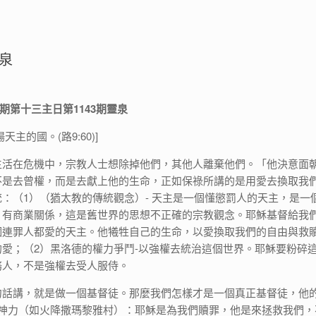
靈泉
常年期第十三主日第1143期靈泉
主的國。(路9:60)]
生活在危機中，宗教人士想除掉他們，其他人離棄他們。「他決意面
不是去曾權，而是去獻上他的生命，正如保祿所講的是用愛去換取我
：（1）（猶太教的傳統觀念）- 天主是一個懂懲罰人的天主，是一
，有商業關係，這是舊世界的思想不正確的宗教觀念。耶穌基督給我
個連罪人都愛的天主。他犧牲自己的生命，以愛換取我們的自由與救
愛；（2）黑洛德的權力爭鬥-以強權去統治這個世界。耶穌要粉碎
務人，不是強權去受人服侍。
句話講，就是做一個基督徒。那麼我們怎樣才是一個真正基督徒，他
用神力（如火降撒瑪黎雅村）：耶穌是為我們贖罪，他是來拯救我們，