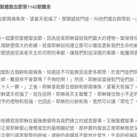
聖體聖血節第
1142
期靈泉
和那兩條魚來，望着天祝福了，擘開遞給門徒，叫他們擺在群眾前。(
情一起慶祝聖體聖血節，因為這是耶穌留給我們最大的禮物。聖保祿
比增餅更偉大的奇蹟，就是耶穌如何建立那可以徹底更新我們生命的
經更透過至高者天主的司祭的奉獻，讓我們對這深邃的奧蹟，能獲得
們面對五個餅和兩條魚，知道這不可能飽足這麼多群眾，於是門徒們
老師，難道祢不會算嗎？不夠吃啊！」然而，耶穌卻直接對門徒們說
五十人一夥。」之後，耶穌拿起那五個餅和那兩條魚，望著天祝福了
耶穌望天祝福了，就在這時，耶穌與天主聯繫了，耶穌確信微小不足
賜予的禮物和祝福。也因此，耶穌的分餅和魚，竟然可以讓「眾吃了
餅奇蹟就是耶穌在最後晚餐時為我們建立的感恩聖事，又稱聖體聖事
餅正是耶穌聖心慷慨寬宏的最明顯記號，那杯爵的聖血正是耶穌慈悲
每次舉行感恩聖祭的時候，增餅的奇蹟就不斷地在發生，生命的祝福