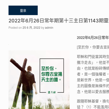
2022年6月26日常年期第十三主日第1143期
Posted on
25 6 月, 2022
by
admin
2022年6月26日
[至於你，你要去宣揚天
耶穌和門徒當其時
撒冷走去」，他並
由，也就是粉碎傳統
者，是一個強權者
是新世界，他是一
主的圖像是無條件的
念，他是以愛去服
跟隨耶穌基督，換
徒？（1）不能濫