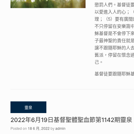
懲罰人們。基督徒
以愛進入人的心；
理；（5）要有廣
不只停留在安樂窩
穌基督是不會停下
子最神聖的責任就
譲不跟隨耶穌的人
舊派，停留在懷念
己。
基督徒要跟隨耶穌
2022年6月19日基督聖體聖血節第1142期靈泉
Posted on
18 6 月, 2022
by
admin