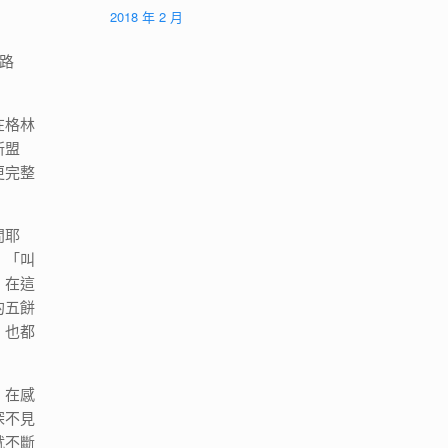
2018 年 2 月
路
在格林
新盟
更完整
問耶
：「叫
。在這
的五餅
，也都
。在感
深不見
就不斷