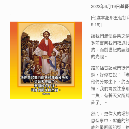
2022年6月19日
基督
[他遂拿起那五個餅
9:16)]
讓我們滿懷喜樂之
多前書向我們敘述
約。而創世紀的讀
的光照。
路加福音記載門徒
穌，好似在說：「
他們分夥坐下，約
裡，我們需要注意
二魚，有著天父所
飽了」。
然而，更偉大的增
恩聖事中，聖體的
底的最明顯記號。