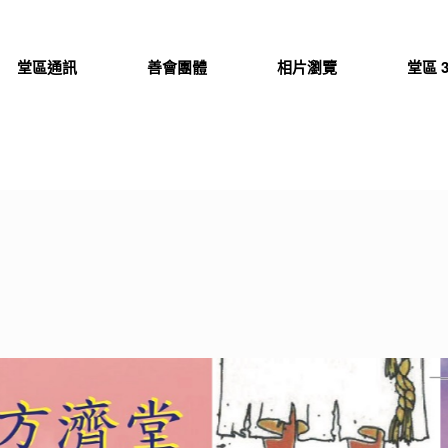
堂區通訊
善會團體
相片瀏覽
堂區 3