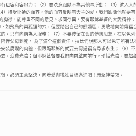
要有包容和容忍力；（2）要決意跟隨不為其他事所動；（3）進入人
（4）接受耶穌的面容，他的面容反映着天主的愛，我們跟隨他就要有
闊的胸襟，能尊重不同的意見。求同存異，要有耶穌基督的大愛精神；
中，如飛鳥的巢狐狸的穴，但要踏出自己的舒適區，勇敢地向前傳福
來的，只有向前為人服務；（7）不要停留在舊的傳統思想，在以色列
是陪伴父母到死。 為了滿全這個責任，拉比們說那人可以免守所有法
去安裝腐爛的肉體，但跟隨耶穌的就要去傳揚福音尋求永生；（8）不
過去，浪費光陰；但耶穌基督要我們向前望向前行。珍惜光陰。要超
基督，必須主意堅決，向着愛與犧牲目標邁進吧！願聖神帶領。