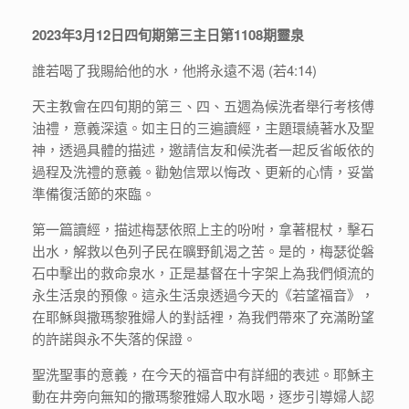
2023年3月12日四旬期第三主日第1108期靈泉
誰若喝了我賜給他的水，他將永遠不渴 (若4:14)
天主教會在四旬期的第三、四、五週為候洗者舉行考核傅
油禮，意義深遠。如主日的三遍讀經，主題環繞著水及聖
神，透過具體的描述，邀請信友和候洗者一起反省皈依的
過程及洗禮的意義。勸勉信眾以悔改、更新的心情，妥當
準備復活節的來臨。
第一篇讀經，描述梅瑟依照上主的吩咐，拿著棍杖，擊石
出水，解救以色列子民在曠野飢渴之苦。是的，梅瑟從磐
石中擊出的救命泉水，正是基督在十字架上為我們傾流的
永生活泉的預像。這永生活泉透過今天的《若望福音》，
在耶穌與撒瑪黎雅婦人的對話裡，為我們帶來了充滿盼望
的許諾與永不失落的保證。
聖洗聖事的意義，在今天的福音中有詳細的表述。耶穌主
動在井旁向無知的撒瑪黎雅婦人取水喝，逐步引導婦人認