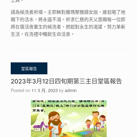
請為候洗者祈禱。主耶穌對撒瑪黎雅婦女說，誰若喝了祂
賜下的活水，將永遠不渴。祈求仁慈的天父恩賜每一位即
將在復活夜重生的候洗者，燃起對永生的渴望，努力革新
生活，在洗禮中暢飲生命活泉。
2023年3月12日四旬期第三主日堂區報告
Posted on
11 3 月, 2023
by
admin