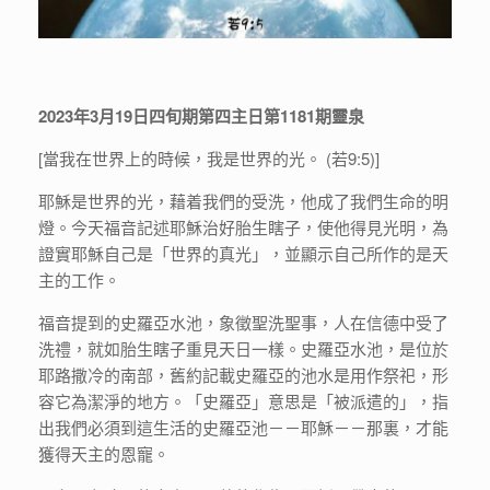
2023年3月19日四旬期第四主日第1181期靈泉
[當我在世界上的時候，我是世界的光。 (若9:5)]
耶穌是世界的光，藉着我們的受洗，他成了我們生命的明
燈。今天福音記述耶穌治好胎生瞎子，使他得見光明，為
證實耶穌自己是「世界的真光」，並顯示自己所作的是天
主的工作。
福音提到的史羅亞水池，象徵聖洗聖事，人在信德中受了
洗禮，就如胎生瞎子重見天日一樣。史羅亞水池，是位於
耶路撒冷的南部，舊約記載史羅亞的池水是用作祭祀，形
容它為潔淨的地方。「史羅亞」意思是「被派遣的」，指
出我們必須到這生活的史羅亞池－－耶穌－－那裏，才能
獲得天主的恩寵。