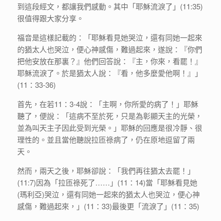
到這段經文，都讓我們感動。其中「耶穌流淚了」(11:35)
很值得跟大家分享。
福音是這樣記載的：「耶穌看見她哭泣，還有同她一起來
的猶太人也哭泣，便心神感傷，難過起來，遂說：『你們
把他安放在那裏？』他們回答說：『主，你來，看罷！』
耶穌流淚了。於是猶太人說：『看，他多麼愛他啊！』」
(11：33-36)
首先，在若11：3-4說：「主啊，你所愛的病了！」耶穌
聽了，便說：「這病不至於死，只是為彰顯天主的光榮，
並為叫天主子因此受到光榮。」耶穌的回應是很冷靜、很
理性的。並且當他聽說拉匝祿病了，仍在原地逗留了兩
天。
然而，兩天之後，耶穌卻說：「我們再往猶太去罷！」
(11:7)因為「拉匝祿死了……」(11：14)當「耶穌看見她
(瑪利亞)哭泣，還有同她一起來的猶太人也哭泣，便心神
感傷，難過起來，」(11：33)最後更「流淚了」(11：35)