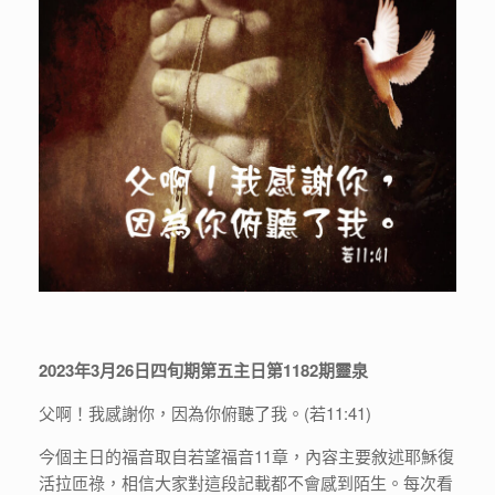
2023年3月26日四旬期第五主日第1182期靈泉
父啊！我感謝你，因為你俯聽了我。(若11:41)
今個主日的福音取自若望福音11章，內容主要敘述耶穌復
活拉匝祿，相信大家對這段記載都不會感到陌生。每次看