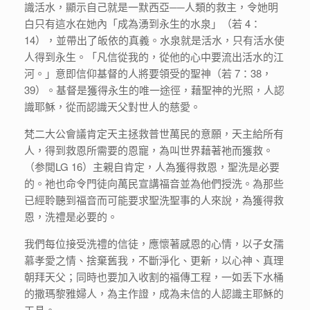
識活水，顯示自己就是一默西亞──人類的救主，令她明
白只有這水在她內「成為湧到永生的水泉」（若 4：
14），並帶出了皈依的真義。水泉就是活水，只有活水使
人得到永生。「凡信從我的，從他的心中要流出活水的江
河。」意即信仰基督的人將要領受的聖神（若 7：38，
39）。基督是獲得永生的唯一途徑，藉聖神的光照，人認
識耶穌，從而認識天父對世人的慈愛。
梵二大公會議肯定天主拯救普世萬民的意願，天主給所有
人，得到救恩所需要的恩寵，為叫世界藉著祂而獲救。
（参閲LG 16）主親自肯定，人為獲得救恩，聖洗是必要
的。祂也命令門徒向萬民宣講福音並為他們授洗。為那些
已經聆聽到福音而可能要求聖洗聖事的人來說，為獲得救
恩，洗禮是必要的。
我們每位接受洗禮的信徒，應懷著感恩的心情，以子女孺
慕孝愛之情、捨棄舊我，不斷淨化、更新，以心神、真理
朝拜天父；同時也要加入收割的福傳工程，一如丢下水桶
的撒瑪黎雅婦人，為主作證，成為未信的人認識主耶穌的
工具。