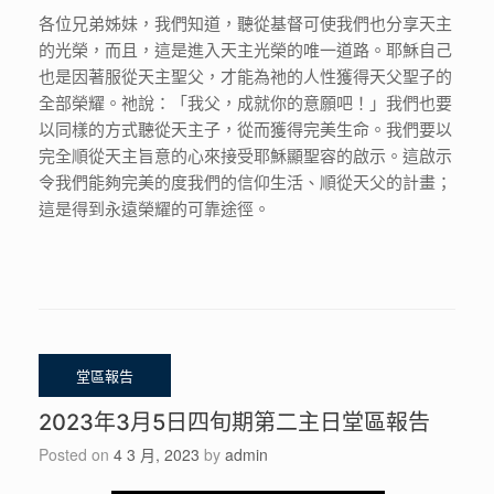
各位兄弟姊妹，我們知道，聽從基督可使我們也分享天主
的光榮，而且，這是進入天主光榮的唯一道路。耶穌自己
也是因著服從天主聖父，才能為祂的人性獲得天父聖子的
全部榮耀。祂說：「我父，成就你的意願吧！」我們也要
以同樣的方式聽從天主子，從而獲得完美生命。我們要以
完全順從天主旨意的心來接受耶穌顯聖容的啟示。這啟示
令我們能夠完美的度我們的信仰生活、順從天父的計畫；
這是得到永遠榮耀的可靠途徑。
2023年3月5日四旬期第二主日堂區報告
Posted on
4 3 月, 2023
by
admin