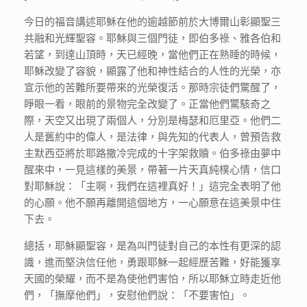
今日的福音講述耶穌在他的逾越節前於大博爾山彰顯聖三
共融和光輝聖容。耶穌與三個門徒，即伯多祿、雅各伯和
若望，到達山頂時，天已經晚，當他們正在熟睡的時候，
耶穌改變了容貌，顯露了他和神性結合的人性的光榮，亦
宣示他的苦難所要帶來的光榮復活。那時宗徒們驚醒了，
睜眼一看，眼前的景物完全改變了。正當他們驚駭奇之
際，天空又出現了兩個人，分別是梅瑟和厄里亞。他們二
人是舊約中的偉人，是法律，與先知的代表人，曾預告救
主默西亞將於耶路撒冷完成的十字架救贖。伯多祿由夢中
醒來中，一見這樣的美景，帶著一片天真純樸心情，信口
對耶穌說：「主啊，我們在這裡真好！」這完全表明了他
的心願。他不願再離開這個地方，一心願意在這美景中住
下去。
總括，耶穌顯聖容，是為叫門徒對自己的本性有更深的認
識，進而堅決信任他，勇跟耶穌一起經歷苦難，好能獲享
天國的榮耀，而不是為使他們害怕，所以耶穌立時走近他
們，「撫摩他們」，安慰他們說：「不要害怕」。