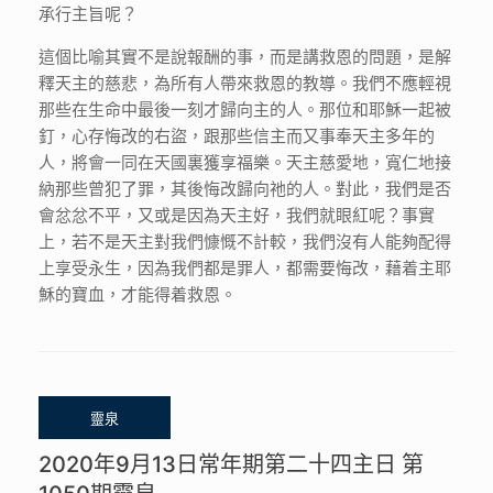
承行主旨呢？
這個比喻其實不是說報酬的事，而是講救恩的問題，是解
釋天主的慈悲，為所有人帶來救恩的教導。我們不應輕視
那些在生命中最後一刻才歸向主的人。那位和耶穌一起被
釘，心存悔改的右盜，跟那些信主而又事奉天主多年的
人，將會一同在天國裏獲享福樂。天主慈愛地，寬仁地接
納那些曾犯了罪，其後悔改歸向祂的人。對此，我們是否
會忿忿不平，又或是因為天主好，我們就眼紅呢？事實
上，若不是天主對我們慷慨不計較，我們沒有人能夠配得
上享受永生，因為我們都是罪人，都需要悔改，藉着主耶
穌的寶血，才能得着救恩。
2020年9月13日常年期第二十四主日 第