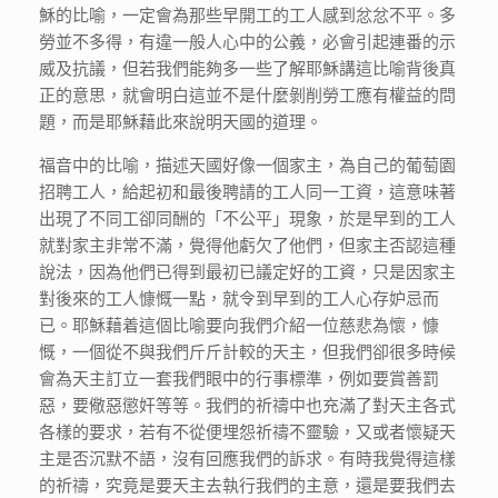
穌的比喻，一定會為那些早開工的工人感到忿忿不平。多
勞並不多得，有違一般人心中的公義，必會引起連番的示
威及抗議，但若我們能夠多一些了解耶穌講這比喻背後真
正的意思，就會明白這並不是什麼剝削勞工應有權益的問
題，而是耶穌藉此來說明天國的道理。
福音中的比喻，描述天國好像一個家主，為自己的葡萄園
招聘工人，給起初和最後聘請的工人同一工資，這意味著
出現了不同工卻同酬的「不公平」現象，於是早到的工人
就對家主非常不滿，覺得他虧欠了他們，但家主否認這種
說法，因為他們已得到最初已議定好的工資，只是因家主
對後來的工人慷慨一點，就令到早到的工人心存妒忌而
已。耶穌藉着這個比喻要向我們介紹一位慈悲為懷，慷
慨，一個從不與我們斤斤計較的天主，但我們卻很多時候
會為天主訂立一套我們眼中的行事標準，例如要賞善罰
惡，要儆惡懲奸等等。我們的祈禱中也充滿了對天主各式
各樣的要求，若有不從便埋怨祈禱不靈驗，又或者懷疑天
主是否沉默不語，沒有回應我們的訴求。有時我覺得這樣
的祈禱，究竟是要天主去執行我們的主意，還是要我們去