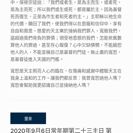
中，保祿宗徒說：「我們或者生，是為主而生，或者死，
是為主而死；所以我們或生或死，都是屬於主。因為基督
死而復生，正是為作生者和死者的主。」主耶穌以祂生命
的代價，贖回了我們，使我們得以在恩寵和信仰中，享有
自由和救恩。慈愛的天主樂於接納我們罪人，寬赦我們，
遠超過我們背負的罪債；領受祂恩慈的我們，怎能依舊數
算他人的罪過，甚至存心報復？心中欠缺憐憫，不能饒恕
他人的人，不能宣稱自己是基督的門徒。無止盡的寬恕，
是基督徒進入天國的門檻。
寬恕是天主照亮人心的臨在，在傷痛和感謝中體驗天主在
我身上溫和的工作。讓我們都反思：我曾寬恕過他人嗎？
寬恕會幫助我更認識自己並接納他人嗎？
2020年9月6日常年期第二十三主日 第