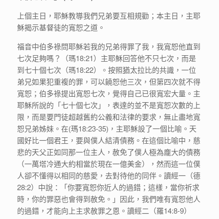
上個主日，耶穌教導我們兄弟要互相規勸；本主日，主耶
穌揭示基督徒的寬恕之道。
福音中伯多祿問耶穌若我的兄弟得罪了我，我寬恕他直到
七次足夠嗎？（瑪18:21）主耶穌回答他不只七次，而是
到七十個七次（瑪18:22）。按照猶太拉比的共識，一位
弟兄如果犯重複的罪，可以饒恕他三次，但第四次就不得
寬恕；伯多祿提出寬恕七次，覺得自己已很寬宏大量。主
耶穌所說的「七十個七次」，表達的並不是寬恕次數的上
限，而是要門徒超越舊約公義和法律的要求，無止盡地寬
恕兄弟姊妹。在(瑪18:23-35)，主耶穌設了一個比喻。天
國好比一個君王，要與僕人結清債務。在這個比喻中，慈
悲的天父正如同那一位主人，赦免了僕人極為龐大的債務
（一萬塔冷通大約相當於現在一億美金），然而這一位僕
人卻不懂得以相同的慈愛，去對待他的同伴。讀經一（德
28:2）中說：「你要寬恕你近人的過錯；這樣，當你祈求
時，你的罪惡也會得到赦免。」因此，我們唯有寬恕他人
的過錯，才能向上主求赦罪之恩。讀經二（羅14:8-9）