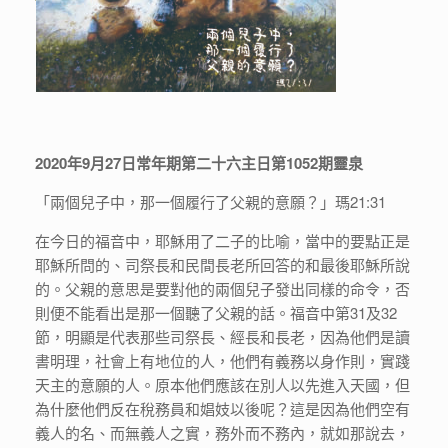
2020
年
9
月
27
日常年期第二十六主日第
1052
期靈泉
「兩個兒子中，那一個履行了父親的意願？」瑪21:31
在今日的福音中，耶穌用了二子的比喻，當中的要點正是
耶穌所問的、司祭長和民間長老所回答的和最後耶穌所說
的。父親的意思是要對他的兩個兒子發出同樣的命令，否
則便不能看出是那一個聽了父親的話。福音中第31及32
節，明顯是代表那些司祭長、經長和長老，因為他們是讀
書明理，社會上有地位的人，他們有義務以身作則，實踐
天主的意願的人。原本他們應該在別人以先進入天國，但
為什麼他們反在稅務員和娼妓以後呢？這是因為他們空有
義人的名、而無義人之實，務外而不務內，就如那說去，