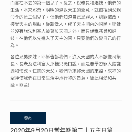
而實在不去的第一個兒子。反之，稅務員和娼妓，他們的
生活，本來邪惡，明明的違返天主的聖意，就如拒絕父親
命令的第二個兒子，但他們知道自己是罪人，認罪悔改，
接受天主的規勸，從新做人，成了天主國內的國民。耶穌
並沒有說法利塞人被棄於天國之外，而只說稅務員和娼
妓，在他們以先進入了天主的國，只要他們改變自己的行
為。
各位兄弟姊妹，耶穌告訴我們，進入天國的人不該像司祭
長、長老及法利塞人那樣只憑口說，而是要學習罪人般謙
遜和悔改。仁慈的天父，我們祈求祢天國的來臨，求祢的
聖神使我們在日常生活中承行祢的旨意，彼此相愛和共
融。亞孟!
2020年9月20日常年期第二十五主日第