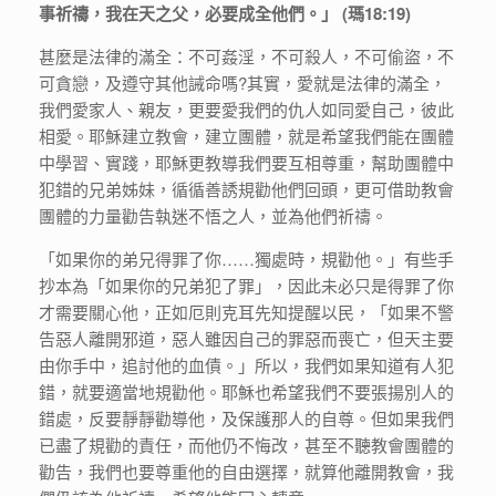
事祈禱，我在天之父，必要成全他們
。」
(
瑪18:19)
甚麼是法律的滿全：不可姦淫，不可殺人，不可偷盜，不
可貪戀，及遵守其他誡命嗎?其實，愛就是法律的滿全，
我們愛家人、親友，更要愛我們的仇人如同愛自己，彼此
相愛。耶穌建立教會，建立團體，就是希望我們能在團體
中學習、實踐，耶穌更教導我們要互相尊重，幫助團體中
犯錯的兄弟姊妹，循循善誘規勸他們回頭，更可借助教會
團體的力量勸告執迷不悟之人，並為他們祈禱。
「如果你的弟兄得罪了你……獨處時，規勸他。」有些手
抄本為「如果你的兄弟犯了罪」，因此未必只是得罪了你
才需要關心他，正如厄則克耳先知提醒以民，「如果不警
告惡人離開邪道，惡人雖因自己的罪惡而喪亡，但天主要
由你手中，追討他的血債。」所以，我們如果知道有人犯
錯，就要適當地規勸他。耶穌也希望我們不要張揚別人的
錯處，反要靜靜勸導他，及保護那人的自尊。但如果我們
已盡了規勸的責任，而他仍不悔改，甚至不聽教會團體的
勸告，我們也要尊重他的自由選擇，就算他離開教會，我