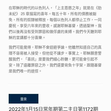
在耶穌的時代的以色列人，「上主恩慈之年」就是在《肋
未紀》 25 章描寫的喜年。每五十年，所有的債務被豁
免，所有的奴隸被釋放，每個以色列人都停止工作，一同
慶祝，享受六年來的豐收。感謝耶穌基督，透過聖神，我
們以後再沒有受到罪惡和做俘虜的束縛。我們今天聽到耶
穌的宣講都十分喜樂。
我們可能覺得，耶穌不會迴避爭論。他雖然知道自己的真
理不容易被人接受，但他從不讓步。事實上，耶穌願意警
醒我們，「喜訊」是要我們細心聆聽，更可能會引起不
安。除了遠離罪惡之外，我們還要背負十字架，跟隨基督
是我們唯一的途徑。
2022年1月15日常年期第二主日第1172期