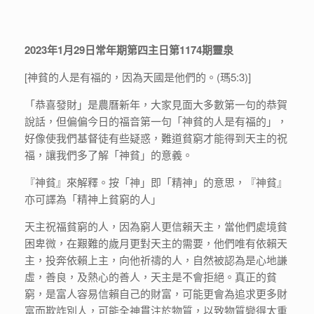
2023年1月29日常年期第四主日第1174期靈泉
[神貧的人是有福的，因為天國是他們的。(瑪5:3)]
「恭喜發財」是農曆新年，大家見面大多數第一句的恭賀
說話，但偏偏今日的福音第一句「神貧的人是有福的」，
好像使我們基督徒有些疑惑，難道貧窮才能得到天主的祝
福，讓我們多了解「神貧」的意義。
『神貧』來解釋。按「神」即「精神」的意思，『神貧』
亦可譯為「精神上貧窮的人」
天主祝福貧窮的人，因為窮人更信賴天主，當他們處境貧
困卑微，在艱難的歲月更對天主的需要，他們唯有依賴天
主，投奔依賴上主，向他祈禱的人，自然被認為是心地謙
虛，善良，及熱心的善人，天主是不會拒絕。真正的貧
窮，是富人容易信賴自己的財富，可能更會為追求更多財
富而欺詐別人，可能全神貫注於物質，以致物質變得太重