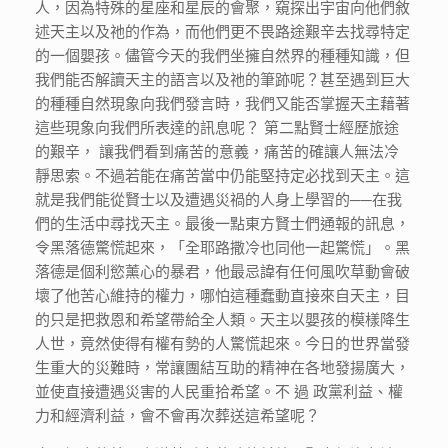
人，因為特殊的星座和星辰的會聚，窺探出宇宙向他們敘
述天主以及祂的作為，而他們更不畏路途艱辛去找尋特定
的一個嬰孩。儘管今天的我們坐擁自然界的種種知識，但
我們能否解讀天主的語言以及祂的筆跡呢？甚至遇到巨大
的種種自然現象向我們發言時，我們又能否掌握天主藉著
這些現象向我們所表達的訊息呢？ 第二點賢士經歷旅途
的艱辛， 讓我們看到痛苦的意義，痛苦的確讓人無法冷
靜思索。不過若能在痛苦當中仍能堅持定必找到天主。這
就是我們能從賢士以及遭遇災禍的人身上學習的──在我
們的生活中尋找天主。最後一點東方賢士們通報的訊息，
令黑落德驚慌起來，「全耶路撒冷也同他一起驚慌」。黑
落德是個利慾薰心的暴君，他最忌諱有任何風吹草動會破
壞了他苦心維持的權力，哪怕這種蠢動直接來自天主，目
的只是把救恩和希望帶給全人類。天主以嬰孩的模樣降生
人世，竟然使得有權有勢的人驚慌起來。今日的世界當發
生重大的災難時，常讓團結互助的精神在各地發揚廣大，
並使直接遭遇災害的人民重拾希望。不 過 政黨利益、權
力和經濟利益，會不會再次葬送這希望呢？