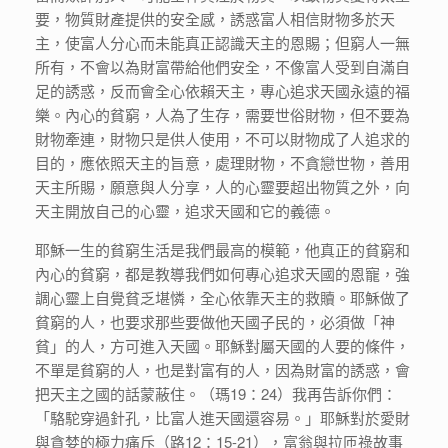
要，物質財產提供的安全感，誘惑富人相信財物多於天
主，使富人分心而未能真正認識天主的恩賜；但窮人一無
所有，不會以為財富帶給他們安全，不像富人受到自滿自
足的誘惑，反而會全心依賴天主，專心追求天國永遠的福
樂。內心的貧窮，人為了生存，需要世俗財物，但不要為
財物牽連，財物只是供人使用，不可以財物成了人追求的
目的，應依照天主的旨意，處理財物，不貪戀世物，善用
天主所賜，願意與人分享，人的心靈要超出物質之外，向
天主開放自己的心靈，追求天國和它的義德。
耶穌一生的貧窮生活是我們最高的模範，他真正的貧窮和
內心的貧窮，都是教導我們如何專心追求天國的恩寵，強
調心靈上自覺貧乏堪憐，全心依靠天主的救贖。耶穌做了
貧窮的人，也要求那些要做他天國子民的，必須做「神
貧」的人，方可進入天國。耶穌對屬天國的人要的條件，
不單是貧窮的人，也是對富有的人，因為財富的誘惑，會
把天主之國的話蒙蔽住。（瑪19：24）我再告訴你們：
「駱駝穿過針孔，比富人進天國還容易。」耶穌對於愛財
與貪婪的極力痛斥（路12：15-21），富翁與拉匝祿故事