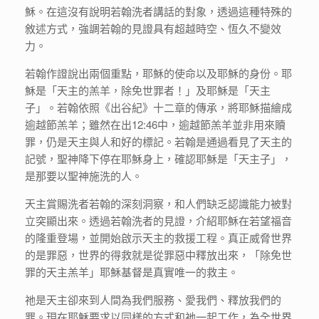
穌。在這沒有說明若翰洗者講話的對象，透過這種特殊的
敘述方式，強調若翰的見證具有超越時空、恆久不變效
力。
若翰作證說出兩個重點，耶穌的使命以及耶穌的身份。耶
穌是「天主的羔羊，除免世罪者！」及耶穌是「天主
子」。若翰依照《出谷紀》十二章的傳承，將耶穌描繪成
逾越節羔羊；雖然在出12:46中，逾越節羔羊並非用來贖
罪，仍是天主與人和好的標記。若翰是通過看見了天主的
記號，聖神降下停在耶穌身上，確認耶穌是「天主子」，
是那要以聖神施洗的人。
天主賞賜洗者若翰的深刻洞察，和人們缺乏認識能力被對
立突顯出來。透過若翰洗者的見證，介紹耶穌在若望福音
的隆重登場，並開始啟示天主的救援工程。真正威脅世界
的是罪惡，世界的得救就是從罪惡中釋放出來，「除免世
罪的天主羔羊」耶穌基督是真實唯一的救主。
祂是天主卻來到人間為我們服務、愛我們、釋放我們的
罪。現在耶穌要求以同樣的方式和祂一起工作，為全世界