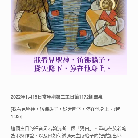
2022年1月15日常年期第二主日第1172期靈泉
[我看見聖神，彷彿鴿子，從天降下，停在他身上。(若
1:32)]
這個主日的福音是若翰洗者一段「獨白」。重心在於若翰
為耶穌作證，以及他如何透過天主所給予的記號認出耶