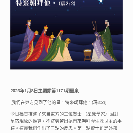
2023年1月8日主顯節第1171期靈泉
[我們在東方見到了他的星，特來朝拜他。(瑪2:2)]
今日福音描述了來自東方的三位賢士 （星象學家）因對
星宿現象的推算，不辭勞苦出遠門來朝拜降生救世主的事
蹟。這裏我們作出了三點的反思。第一點賢士雖是外邦