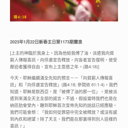
2023年1月22日新春主日第1173期靈泉
[上主的神臨於我身上，因為他給我傅了油，派遣我向貧
窮人傳報喜訊，向俘虜宣告釋放，向盲者宣告復明，使受
壓迫者獲得自由，宣布上主恩慈之年。(路4:18)]
今天，耶穌繼續滿全先知的預言－－「向貧窮人傳報喜
訊」和「向俘虜宣告釋放」(路4:18; 參閱依 61:1-4)。我們
知道，耶穌是默西亞，是「被傅了油的那一位」，是被派
遣到來滿全天主全部的諾言。不過，假設當時我們也是在
納匝肋會堂內，聽到耶穌首次宣佈先知的說話已經應驗，
我們可能會想：「我如何從罪惡中完全被釋放？或沒有感
到內疚和絕望﹖除了天主，我們能在那裏得到別人這樣的
喜訊﹖」