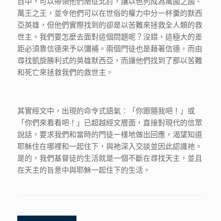
目中，可以帶領他們南征北討，讓以色列成為萬國之國、
萬王之王，並令他們可以在世俗的權力中分一杯羹的默西
亞英雄，但他們實際找到的卻是以苦難來拯救全人類的救
世主。我們要怎麼去面對這個問題呢？沒錯，這極大的差
距必須靠信德來予以彌補。兩個門徒也是藉著信德，而由
尋找凱旋勝利式的英雄默西亞，而讓他們找到了那以苦難
和死亡來拯救我們的救世主。
其實經文中，出現的命令式語氣：「你跟隨我吧！」或
「你們來看看吧！」已超越經文層面，直接對現代的信眾
說話，要求我們和當時的門徒一樣地做出回應，渴望知道
耶穌住在哪裡和一起住下，與祂深入交談並因此認識祂。
是的，我們基督徒的生活就是一個不斷在尋找天主，並且
在天主的旨意中與耶穌一起住下的生活。