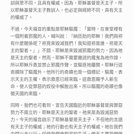
訓與眾不同，且具有權威。因為，耶穌基督是天主子，所
以耶穌基督天主子教訓人，也必定與經師不同，具有天主
的權威了。
不過，今天福音的重點是耶穌驅魔：「當時，在會堂裡有
一個附着邪魔的人，喊叫說：『納匝肋的耶穌！我們與祢
有什麼關係呢？祢竟來毀滅我們！我知道祢是誰，祢是天
主的聖者。』」不錯，耶穌是來毀滅邪魔的勢力，因為祂
是天主的聖者。然而，耶穌不需要撒謊的魔鬼為祂作證，
所以耶穌斥責並禁止邪魔作聲，並驅逐祂離開。耶穌行這
奇蹟除了驅魔外，他所行的奇蹟也是一個標記，驅魔，表
示天主的王權，表示救恩已經來臨。這救恩賜予人新生
命，使人從罪惡的奴役中解脫出來。所以驅魔的奇蹟也像
徵天國的來臨。
同時，我們也可看到，宣告天國臨近的耶穌基督是與罪惡
勢力不兩立的，耶穌是天主的聖者，祂來是為毀滅惡勢
力。今天的福音啟示了耶穌基督是天主子，不但祂的言語
有天主子的權威；祂的行動也有天主子的權威。祂在我們
中間以言以行，促使我們度聖潔的生活，做天主要我們做