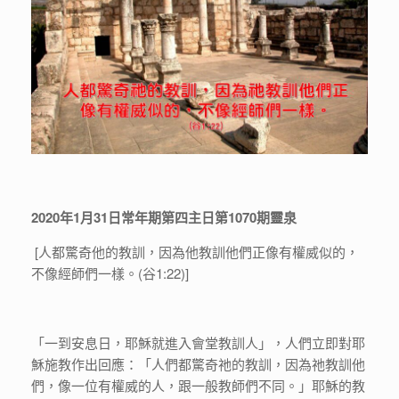
2020
年
1
月
31
日常年期第四主日第
1070
期靈泉
[人都驚奇他的教訓，因為他教訓他們正像有權威似的，
不像經師們一樣。(谷1:22)]
「一到安息日，耶穌就進入會堂教訓人」，人們立即對耶
穌施教作出回應：「人們都驚奇祂的教訓，因為祂教訓他
們，像一位有權威的人，跟一般教師們不同。」耶穌的教