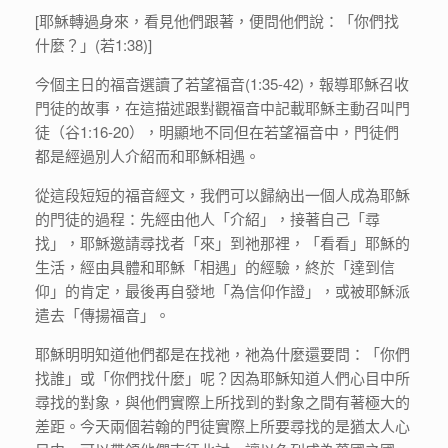
[耶穌轉過身來，看見他們跟著，便問他們說：「你們找
什麼？」(若1:38)]
今個主日的福音選讀了若望福音(1:35-42)，報導耶穌召收
門徒的故事，在這描述跟對觀福音中記載耶穌主動召叫門
徒（谷1:16-20），明顯地不同但在若望福音中，門徒們
都是經過別人介紹而和耶穌相遇。
從這段短短的福音經文，我們可以歸納出一個人成為耶穌
的門徒的過程：先經由他人「介紹」，接著自己「尋
找」，耶穌邀請尋找者「來」到祂那裡，「看看」耶穌的
生活，經由具體和耶穌「相遇」的經驗，終於「達到信
仰」的肯定，最後再自發地「為信仰作證」，或被耶穌派
遣去「傳揚福音」。
耶穌明明知道他們都是在找祂，祂為什麼還要問：「你們
找誰」或「你們找什麼」呢？因為耶穌知道人們心目中所
尋找的對象，與他們實際上所找到的對象之間有著極大的
差距。今天兩個若翰的門徒實際上所要尋找的是猶太人心