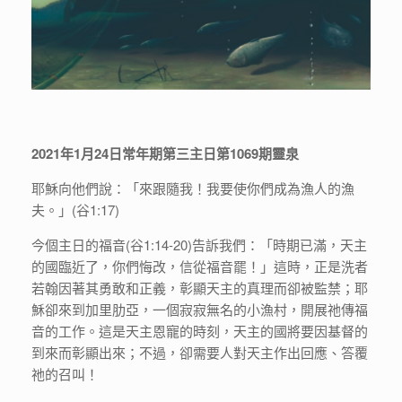
2021年1月24日常年期第三主日第1069期靈泉
耶穌向他們說：「來跟隨我！我要使你們成為漁人的漁
夫。」(谷1:17)
今個主日的福音(谷1:14-20)告訴我們：「時期已滿，天主
的國臨近了，你們悔改，信從福音罷！」這時，正是洗者
若翰因著其勇敢和正義，彰顯天主的真理而卻被監禁；耶
穌卻來到加里肋亞，一個寂寂無名的小漁村，開展祂傳福
音的工作。這是天主恩寵的時刻，天主的國將要因基督的
到來而彰顯出來；不過，卻需要人對天主作出回應、答覆
祂的召叫！