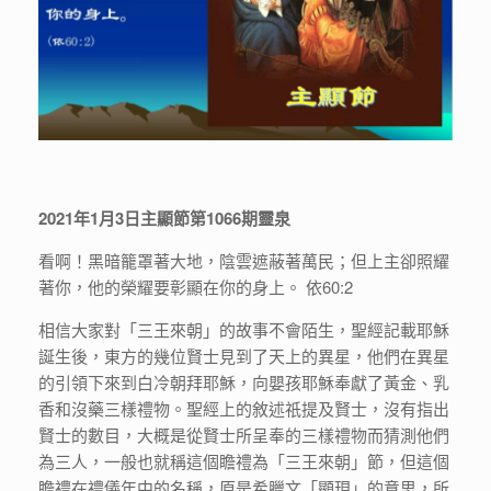
2021年1月3日主顯節第1066期靈泉
看啊！黑暗籠罩著大地，陰雲遮蔽著萬民；但上主卻照耀
著你，他的榮耀要彰顯在你的身上。 依60:2
相信大家對「三王來朝」的故事不會陌生，聖經記載耶穌
誕生後，東方的幾位賢士見到了天上的異星，他們在異星
的引領下來到白冷朝拜耶穌，向嬰孩耶穌奉獻了黃金、乳
香和沒藥三樣禮物。聖經上的敘述祇提及賢士，沒有指出
賢士的數目，大概是從賢士所呈奉的三樣禮物而猜測他們
為三人，一般也就稱這個瞻禮為「三王來朝」節，但這個
瞻禮在禮儀年中的名稱，原是希臘文「顯現」的意思，所