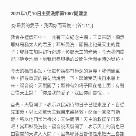
2021年1月10日主受洗節第1067期靈泉
[你是我的愛子，我因你而喜悅。(谷1:11)]
教會在禮儀年中，一共有三次紀念主顯：三皇來朝，顯示
耶穌是猶太人的君王；耶穌受洗，顯揚出祂是天主的愛
子；耶穌在加納初行奇跡，彰顯天主的光榮。今天我們慶
祝耶穌受洗節，讓我們參與祂的公開生活開始時的奧跡。
今天的福音很短，但每句話都有極深的意義，我們簡單
地，把最重要的幾句話說明一下。耶穌受洗後自水裏上
來，福音說：天裂開了；聖神有如鴿子降在祂上面；有聲
音從天上說：「你是我的愛子，我因你而喜悅」。
首先，天裂開了。表示以民期待的日子已經來臨了。自從
充軍後，以民渴望天主親自來臨拯救，然而一直沒有動
靜。所以他們常常祈求：天快開吧！天主的救援早日來
吧！當耶穌受洗後，福音說天裂開了，表示天上的消息已
由裂開的天進入人間了。因為耶穌基督便是來把天上喜訊