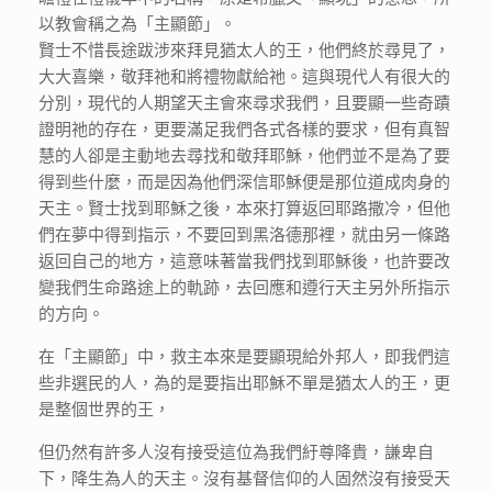
以教會稱之為「主顯節」。
賢士不惜長途跋涉來拜見猶太人的王，他們終於尋見了，
大大喜樂，敬拜祂和將禮物獻給祂。這與現代人有很大的
分別，現代的人期望天主會來尋求我們，且要顯一些奇蹟
證明祂的存在，更要滿足我們各式各樣的要求，但有真智
慧的人卻是主動地去尋找和敬拜耶穌，他們並不是為了要
得到些什麼，而是因為他們深信耶穌便是那位道成肉身的
天主。賢士找到耶穌之後，本來打算返回耶路撒冷，但他
們在夢中得到指示，不要回到黑洛德那裡，就由另一條路
返回自己的地方，這意味著當我們找到耶穌後，也許要改
變我們生命路途上的軌跡，去回應和遵行天主另外所指示
的方向。
在「主顯節」中，救主本來是要顯現給外邦人，即我們這
些非選民的人，為的是要指出耶穌不單是猶太人的王，更
是整個世界的王，
但仍然有許多人沒有接受這位為我們紆尊降貴，謙卑自
下，降生為人的天主。沒有基督信仰的人固然沒有接受天