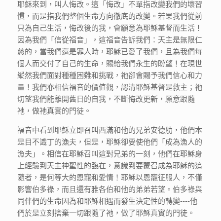
耶穌來到，叫人悔改。這「悔改」不單指改變我們的壞習
慣，而是指我們整個生命方向徹底的改變。若果我們從前
只為自己生活，悔改後的我，會願意為耶穌基督而生活！
因為我們「信從福音」，這福音告訴我們：天主是無限仁
慈的，當我們還是罪人時，耶穌已愛了我們，且為我們每
個人而交付了自己的生命，賜給我們永生的盼望！在現世
縱然我們面對種種困難和挑戰，祂卻會賜予我們信心和力
量！我們亦相信福音的價值觀，認清耶穌基督是救主；祂
切望我們能離開舊日的自我，不斷悔改更新，願意跟隨
祂，做祂真實的門徒。
福音中看到耶穌立即召叫西滿和他的兄弟安德肋，他們本
是目不識丁的漁夫，但是，耶穌卻要使他們「成為漁人的
漁夫」。相信在耶穌召叫這對兄弟的一刻，他們在耶穌身
上經驗到天主神聖性的臨在，意識到要蒙召成為耶穌的追
隨者，是何等大的恩寵和愛情！耶穌以恩寵征服人，不僅
影響伯多祿，而且還有雅各伯和他的弟弟若望。伯多祿與
同伴們的生命因為和耶穌相遇而發生決定性的轉變----他
們於是立刻捨棄一切跟隨了祂，做了耶穌真實的門徒。