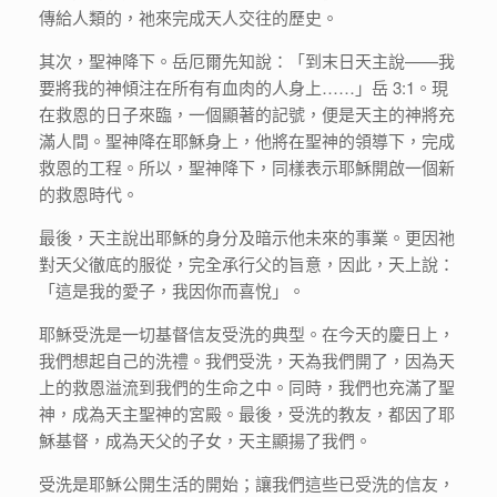
傳給人類的，祂來完成天人交往的歷史。
其次，聖神降下。岳厄爾先知說：「到末日天主說——我
要將我的神傾注在所有有血肉的人身上……」岳 3:1。現
在救恩的日子來臨，一個顯著的記號，便是天主的神將充
滿人間。聖神降在耶穌身上，他將在聖神的領導下，完成
救恩的工程。所以，聖神降下，同樣表示耶穌開啟一個新
的救恩時代。
最後，天主說出耶穌的身分及暗示他未來的事業。更因祂
對天父徹底的服從，完全承行父的旨意，因此，天上說：
「這是我的愛子，我因你而喜悅」。
耶穌受洗是一切基督信友受洗的典型。在今天的慶日上，
我們想起自己的洗禮。我們受洗，天為我們開了，因為天
上的救恩溢流到我們的生命之中。同時，我們也充滿了聖
神，成為天主聖神的宮殿。最後，受洗的教友，都因了耶
穌基督，成為天父的子女，天主顯揚了我們。
受洗是耶穌公開生活的開始；讓我們這些已受洗的信友，