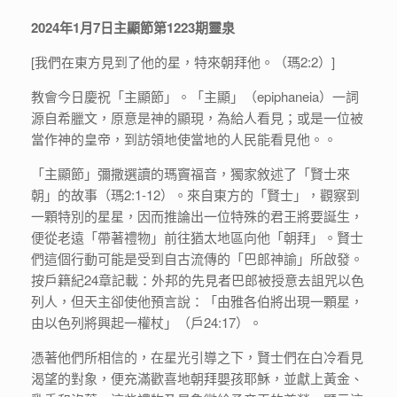
2024年1月7日主顯節第1223期靈泉
[我們在東方見到了他的星，特來朝拜他。（瑪2:2）]
教會今日慶祝「主顯節」。「主顯」（epiphaneia）一詞
源自希臘文，原意是神的顯現，為給人看見；或是一位被
當作神的皇帝，到訪領地使當地的人民能看見他。。
「主顯節」彌撒選讀的瑪竇福音，獨家敘述了「賢士來
朝」的故事（瑪2:1-12）。來自東方的「賢士」，觀察到
一顆特別的星星，因而推論出一位特殊的君王將要誕生，
便從老遠「帶著禮物」前往猶太地區向他「朝拜」。賢士
們這個行動可能是受到自古流傳的「巴郎神諭」所啟發。
按戶籍紀24章記載：外邦的先見者巴郎被授意去詛咒以色
列人，但天主卻使他預言說：「由雅各伯將出現一顆星，
由以色列將興起一權杖」（戶24:17）。
憑著他們所相信的，在星光引導之下，賢士們在白冷看見
渴望的對象，便充滿歡喜地朝拜嬰孩耶穌，並獻上黃金、