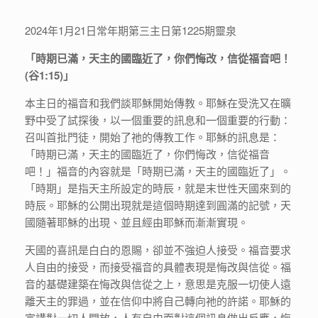
2024年1月21日常年期第三主日第1225期靈泉
「時期已滿，天主的國臨近了，你們悔改，信從福音吧！
(谷1:15)」
本主日的福音和我們談耶穌開始傳教。耶穌在受洗又在曠
野中受了試探後，以一個重要的訊息和一個重要的行動：
召叫首批門徒，開始了祂的傳教工作。耶穌的訊息是：
「時期已滿，天主的國臨近了，你們悔改，信從福音
吧！」福音的內容就是「時期已滿，天主的國臨近了」。
「時期」是指天主所設定的時辰，就是末世性天國來到的
時辰。耶穌的公開出現就是這個時期達到圓滿的記號，天
國隨著耶穌的出現、並且經由耶穌而漸漸實現。
天國的喜訊是白白的恩賜，卻並不強迫人接受。福音要求
人自由的接受，而接受福音的具體表現是悔改與信從。福
音的基礎建築在悔改與信從之上，意思是克服一切使人遠
離天主的罪過，並在信仰中將自己轉向祂的許諾。耶穌的
宣講對一切人開放，人有自由面對這個訊息做出反應，悔