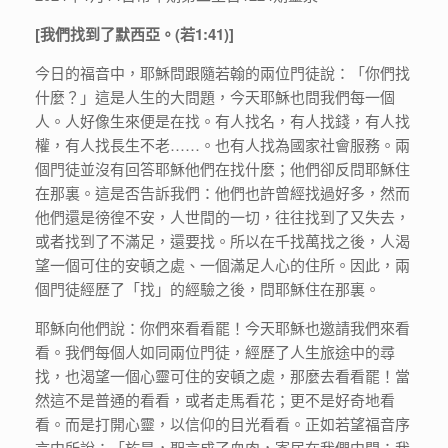
[我們找到了默西亞。(若1:41)]
今日的福音中，耶穌問跟隨若翰的兩位門徒說：「你們找
什麼？」這是人生的大問題，今天耶穌也問我們每一個
人。人好像生來便是在找。有人找名，有人找錢，有人找
權，有人找長生不老……。也有人找為國家社會服務。兩
個門徒並沒有回答耶穌他們在找什麼；他們卻反問耶穌住
在那裏。這是否告訴我們：他們也許曾經找過好多，然而
他們還是徬徨不安，人世間的一切，往往找到了又失去，
或者找到了不滿足，還要找。所以在千找萬找之後，人渴
望一個可住的安頓之處、一個滿足人心的住所。因此，兩
個門徒經歷了「找」的經驗之後，問耶穌住在那裏。
耶穌向他們說：你們來看看罷！今天耶穌也邀請我們來看
看。我們每個人如同兩位門徒，經歷了人生旅途中的尋
找，也渴望一個心靈可住的安頓之處，那麼去看看罷！當
然這不是普通的看看，或者走馬看花；更不是好奇地看
看。而是打開心靈，以信仰的目光看看。正如若望福音序
言中所說：「於是，聖言成了血肉，寄居在我們中間；我