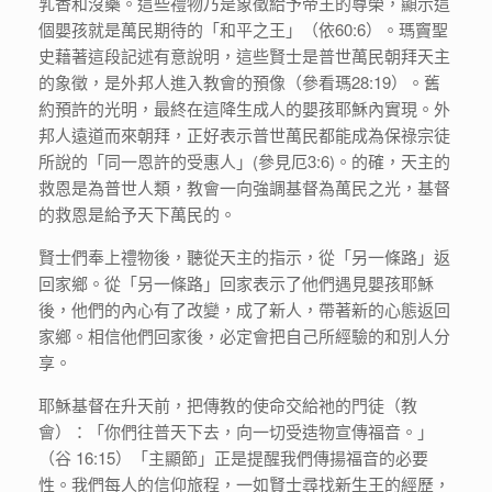
乳香和沒藥。這些禮物乃是象徵給予帝王的尊榮，顯示這
個嬰孩就是萬民期待的「和平之王」（依60:6）。瑪竇聖
史藉著這段記述有意說明，這些賢士是普世萬民朝拜天主
的象徵，是外邦人進入教會的預像（參看瑪28:19）。舊
約預許的光明，最終在這降生成人的嬰孩耶穌內實現。外
邦人遠道而來朝拜，正好表示普世萬民都能成為保祿宗徒
所說的「同一恩許的受惠人」(參見厄3:6)。的確，天主的
救恩是為普世人類，教會一向強調基督為萬民之光，基督
的救恩是給予天下萬民的。
賢士們奉上禮物後，聽從天主的指示，從「另一條路」返
回家鄉。從「另一條路」回家表示了他們遇見嬰孩耶穌
後，他們的內心有了改變，成了新人，帶著新的心態返回
家鄉。相信他們回家後，必定會把自己所經驗的和別人分
享。
耶穌基督在升天前，把傳教的使命交給祂的門徒（教
會）：「你們往普天下去，向一切受造物宣傳福音。」
（谷 16:15）「主顯節」正是提醒我們傳揚福音的必要
性。我們每人的信仰旅程，一如賢士尋找新生王的經歷，