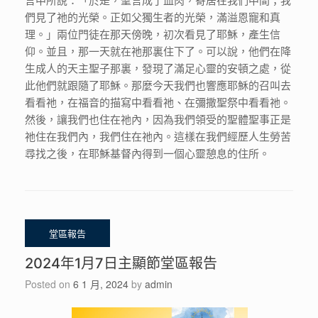
們見了祂的光榮。正如父獨生者的光榮，滿溢恩寵和真
理。」兩位門徒在那天傍晚，初次看見了耶穌，產生信
仰。並且，那一天就在祂那裏住下了。可以說，他們在降
生成人的天主聖子那裏，發現了滿足心靈的安頓之處，從
此他們就跟隨了耶穌。那麼今天我們也響應耶穌的召叫去
看看祂，在福音的描寫中看看祂、在彌撒聖祭中看看祂。
然後，讓我們也住在祂內，因為我們領受的聖體聖事正是
祂住在我們內，我們住在祂內。這樣在我們經歷人生勞苦
尋找之後，在耶穌基督內得到一個心靈憩息的住所。
2024年1月7日主顯節堂區報告
Posted on
6 1 月, 2024
by
admin