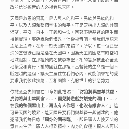
改並信從福音的人必得看見天國。
天國是救恩的實現，是人與人的和平，民族與民族的和
平，以及人類和整個宇宙的和平。正是要指出人類的共同
渴望：平安、自由、正義和生命，因著耶穌基督的降生而
得到實現。耶穌說你們悔改，信從福音吧，當我們承認天
主是上主時，在那一刻天國就來臨了。所以，每一位已受
洗的基督徒已經是活在天國中，因為天主的國沒有時空和
地域限制。在那裡祂的名被尊為聖，祂的旨意被全心全意
地接受和實行，祂的國就在那裡。基督徒的生命是一個不
斷逾越的過程，讓天主居住在我們心內，就能領會祂的愛
要求我們彼此接納，互相關懷，克服世上的邪惡勢力。
依撒意亞先知書在11章如此描述：「
豺狼將與羔羊共處，
虎豹將與山羊同宿，…，嬰兒將遊戲於蝮蛇的洞口，…，
在我的整個聖山上，再沒有人作惡，也沒有誰害人。
」這
可是天國的境界，這天國是要我們與基督一起創建的，他
邀請我們每日唸「
願你的國來臨
」，即是願人人按天父的
意旨去生活，願人人得到精神、肉身的食糧，願人人可以