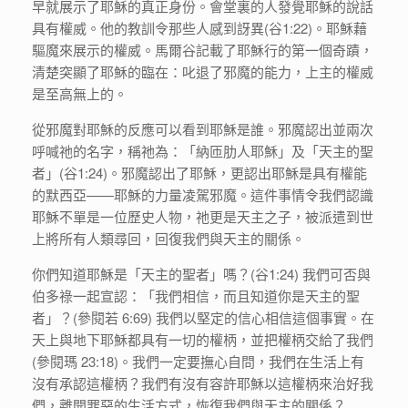
早就展示了耶穌的真正身份。會堂裏的人發覺耶穌的說話
具有權威。他的教訓令那些人感到訝異(谷1:22)。耶穌藉
驅魔來展示的權威。馬爾谷記載了耶穌行的第一個奇蹟，
清楚突顯了耶穌的臨在：叱退了邪魔的能力，上主的權威
是至高無上的。
從邪魔對耶穌的反應可以看到耶穌是誰。邪魔認出並兩次
呼喊祂的名字，稱祂為：「納匝肋人耶穌」及「天主的聖
者」(谷1:24)。邪魔認出了耶穌，更認出耶穌是具有權能
的默西亞——耶穌的力量凌駕邪魔。這件事情令我們認識
耶穌不單是一位歷史人物，祂更是天主之子，被派遣到世
上將所有人類尋回，回復我們與天主的關係。
你們知道耶穌是「天主的聖者」嗎？(谷1:24) 我們可否與
伯多祿一起宣認：「我們相信，而且知道你是天主的聖
者」？(參閱若 6:69) 我們以堅定的信心相信這個事實。在
天上與地下耶穌都具有一切的權柄，並把權柄交給了我們
(參閱瑪 23:18)。我們一定要撫心自問，我們在生活上有
沒有承認這權柄？我們有沒有容許耶穌以這權柄來治好我
們，離開罪惡的生活方式，恢復我們與天主的關係？