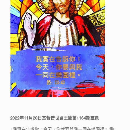
2022
年11
月20
日基督普世君王節第1164
期靈泉
[
我實在告訴你：今天，你就要與我一同在樂園裡。(路