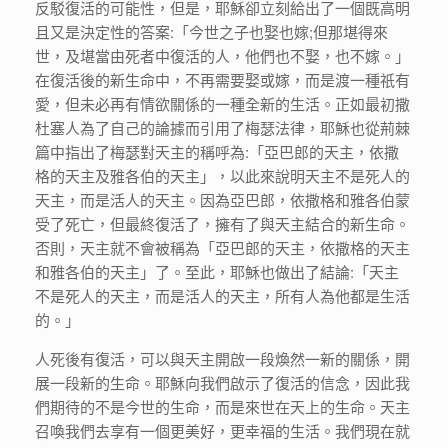
反駁復活的可能性，但是，耶穌卻立刻給出了一個既高明
且又是決定性的答案:「今世之子也娶也嫁;但那堪得來
世，及堪當由死者中復活的人，他們也不娶，也不嫁。」
在復活後的新生命中，不再需要娶或嫁，而是渡一種祇有
愛，但未必再有情欲關係的一種全新的生活。正如最初撒
杜塞人為了自己的論據而引用了梅瑟法律，耶穌也從荊棘
篇中指出了梅瑟對天主的稱呼為:「亞巴郎的天主，依撒
格的天主及雅各伯的天主」，以此來說明天主不是死人的
天主，而是活人的天主。因為亞巴郎，依撒格和雅各伯蒙
受了死亡，但最終復活了，擁有了與天主結合的新生命。
否則，天主就不會被稱為「亞巴郎的天主，依撒格的天主
和雅各伯的天主」了。至此，耶穌也做出了結論:「天主
不是死人的天主，而是活人的天主，所有人為他都是生活
的。」
人死後有復活，可以與天主開啟一段煥然一新的關係，開
展一段新的生命。耶穌向我們啟示了復活的信念，因此我
們期待的不是今世的生命，而是來世在天上的生命。天主
召喚我們去享有一個更美好，更幸福的生活。我們現在就