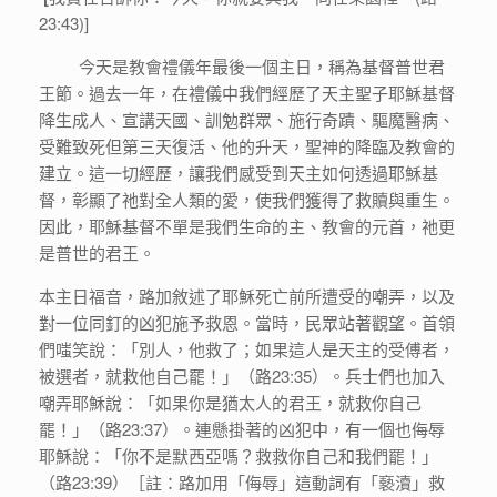
23:43)]
今天是教會禮儀年最後一個主日，稱為基督普世君
王節。過去一年，在禮儀中我們經歷了天主聖子耶穌基督
降生成人、宣講天國、訓勉群眾、施行奇蹟、驅魔醫病、
受難致死但第三天復活、他的升天，聖神的降臨及教會的
建立。這一切經歷，讓我們感受到天主如何透過耶穌基
督，彰顯了祂對全人類的愛，使我們獲得了救贖與重生。
因此，耶穌基督不單是我們生命的主、教會的元首，祂更
是普世的君王。
本主日福音，路加敘述了耶穌死亡前所遭受的嘲弄，以及
對一位同釘的凶犯施予救恩。當時，民眾站著觀望。首領
們嗤笑說：「別人，他救了；如果這人是天主的受傅者，
被選者，就救他自己罷！」（路23:35）。兵士們也加入
嘲弄耶穌說：「如果你是猶太人的君王，就救你自己
罷！」（路23:37）。連懸掛著的凶犯中，有一個也侮辱
耶穌說：「你不是默西亞嗎？救救你自己和我們罷！」
（路23:39）［註：路加用「侮辱」這動詞有「褻瀆」救