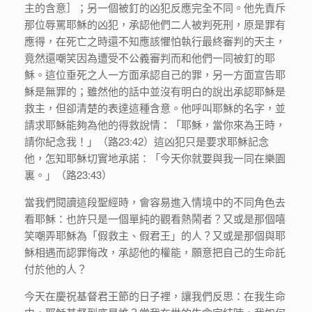
主的含意］；另一個被釘的凶犯反應完全不同。他先責斥
那位辱罵耶穌的凶犯，承認他們二人被判死刑，原是罪有
應得，在死亡之時還不知應該懼怕執行最終審判的天主，
竟然還嘲笑因為遭受不公義審判而和他們一同被釘的耶
穌。這位垂死之人一方面承認自己的罪，另一方面宣告耶
穌是無罪的；雖然他的話中並沒有明白的說出承認耶穌是
救主，但卻清楚的表達這種含意。他呼叫耶穌的名字，並
請求耶穌能夠為他的得救說情：「耶穌，當你來為王時，
請你紀念我！」（路23:42）這凶犯只是要求耶穌記念
他，怎知耶穌切實地承諾：「今天你就要與我一同在樂園
裏。」（路23:43）
當我們閱讀這段聖經時，會容易進入情境中的不同角色去
看耶穌：也許只是一個單純的觀看熱鬧者？又或是那個嘻
笑嘲弄耶穌為「假救主、假君王」的人？又或是那個與耶
穌相遇而認罪悔改，承認他的權能，願意把自己的生命託
付於他的人？
今天在慶祝基督君王節的日子裡，讓我們反思：在我生命