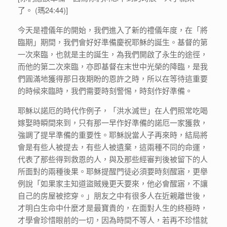
了。 (瑪24:44)]
今天是禮儀年的開始，我們進入了新的禮儀年度，在「將
臨期」期間，我們會好好準備慶祝耶穌的誕生。基督的第
一次來臨，也就是主的誕生，為我們開啟了永生的途徑，
而他的第二次來臨，亦即基督在末世中光榮的降臨，是我
們圓滿地獲得那日夜期盼的恩許之時，所以在等待這重要
的時候來臨時，我們需要時刻警惕，時刻作好準備。
耶穌以諾厄的時代作例子，「洪水滅世」在人們照常吃喝
嫁娶時瞬間來到，只有那一早作好準備的諾厄一家獲救，
強調了提早準備的重要性。耶穌說當人子再來時，結局將
會是有些人被提去，有些人被遺棄，這兩種不同的命運，
代表了那些得到救恩的人，與及那些經審判後被留下的人
所面對的兩種後果。耶穌提醒門徒必須要時刻醒寤，更舉
例說「如果家主知道盜賊幾更天要來，他必會醒寤，不讓
自己的房屋被挖穿。」朋友之中有很多人在近親離世後，
才明白生命中什麼才是最寶貴的，在面對人生的終極時，
才學會珍惜眼前的一切，因為時間不等人，若再不珍惜就