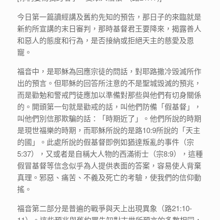
今日第一篇讀經講及舊約先知的預告，那日子的來臨就是
新約所宣講的末日審判，那時基督君王要降來，揭露善人
和惡人的態度和行為，是否接納或拒絕天主的慈愛及恩
寵。
福音中，是耶穌為回應宗徒的問話，對耶路撒冷毁滅所作
出的預言。但耶穌的回答所注意的不是聖城毁滅的預兆，
而是勸勉和警戒門徒應加以準備對那些與他們有切身關係
的。開頭第一句就是勸戒的話，叫他們防備「假基督」，
叫他們別信那欺騙的話：「時期近了」。他們所說的時期
是現世福樂的時期，而耶穌所說的是路10:9所說的「天主
的國」。此處所說的假基督即例如猶達叛亂的事件（宗
5:37），又或者是自稱大人物的西滿術士（宗8:9），這種
假冒基督等信念似乎為人提供表面的答案，容易使人背棄
真理。邪惡、痛苦、不義及死亡的考驗，使我們的信仰動
搖。
福音第二部分是普遍的戰爭與天上出現異象（路21:10-
11）。這些預兆與舊約眾先知對末世所預言的多數相同，