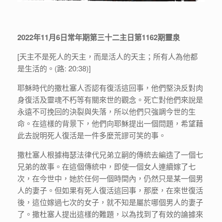
2022
年11
月6
日常年期第三十二主日第1162
期靈泉
[天主不是死人的天主，而是活人的天主；所有人為他都
是生活的。(路: 20:38)]
耶穌時代的撒杜塞人否認有復活這回事，他們堅決反對肉
身復活及靈魂不朽等有關來世的觀念。死亡對他們來說是
永遠不可挽回的決裂與失落，所以他們只強調今世的生
命。在這樣的背景下，他們向耶穌提出一個問題，希望藉
此去說明死人復活是一件多麼荒謬可笑的事。
撒杜塞人根據梅瑟法律代兄弟立嗣的傳統去編造了一個七
兄弟的故事。在這個傳統中，即使一個女人連續嫁了七
次，在今世中，她於任何一個時間內，仍然只是某一個男
人的妻子。但如果有死人復活這回事，那麼，在來世復活
後，這位嫁過七次的女子，就不知是屬於哪個男人的妻子
了。撒杜塞人提出這樣的難題，以為找到了有效的論據來