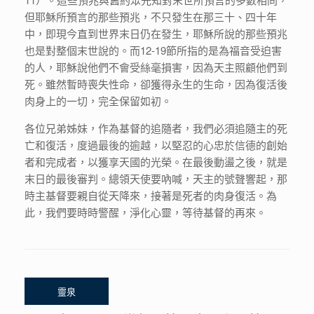
但耶穌所預言的那些預兆，不只發生在那三十、四十年
中，即現今直到世界末日仍在發生，耶穌所說的那些預兆
也是對整個末世說的。而12-19節所指的是為福音受迫害
的人，耶穌說他們不會受絲毫損害，因為天主照顧他們到
死。雖然暫時喪失性命，卻獲得永生的生命，因為復活後
肉身上的一切，完全保留如初。
各位兄弟姊妹，作為基督的追隨者，我們必須追隨主的死
亡和復活，度過最後的逾越，以堅忍的心忠於信德的創始
者和完成者，以獲享天國的光榮。在最後動盪之後，就是
末日的最後審判。總領天使要吶喊，天主的號聲響起，那
時主基督要親自從天降來，接著是死者的肉身復活。為
此，我們要時時警醒，淨化心靈，等待基督的再來。