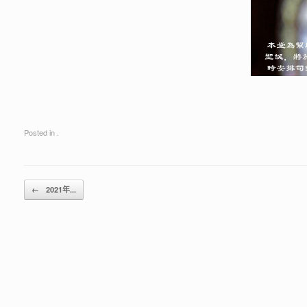
Posted in .
Post navigation
←
2021年...