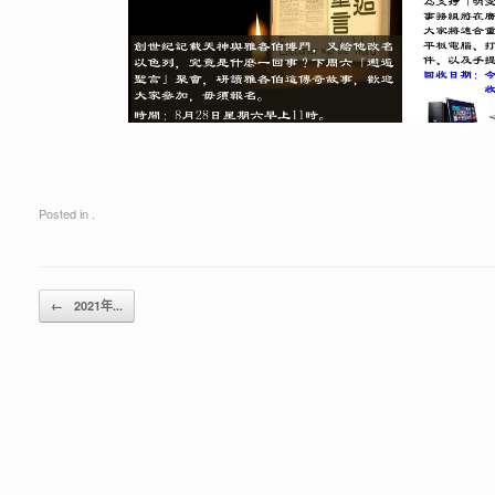
Posted in .
Post navigation
←
2021年...