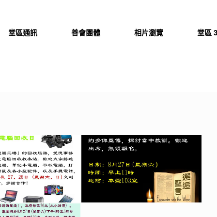
堂區通訊
善會團體
相片瀏覽
堂區 3