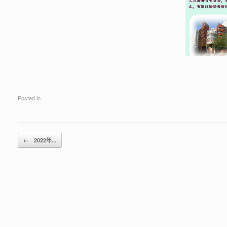
Posted in .
Post navigation
←
2022年...