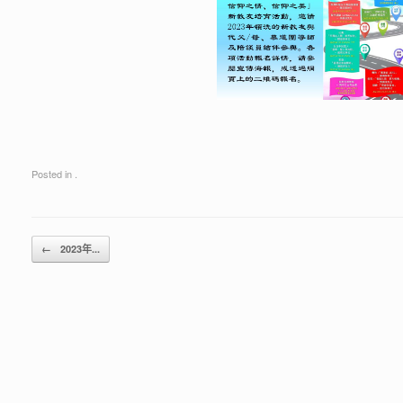
Posted in .
Post navigation
←
2023年...