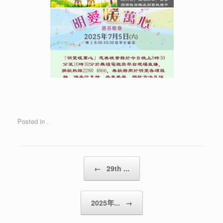
Posted in .
Post navigation
←
29th ...
2025年...
→