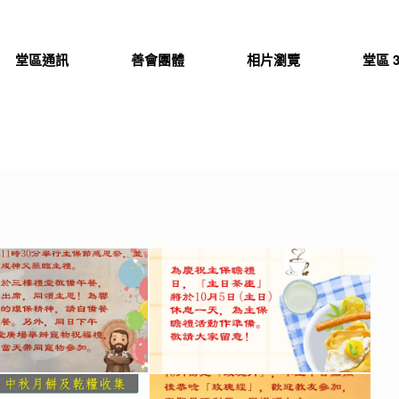
堂區通訊
善會團體
相片瀏覽
堂區 3