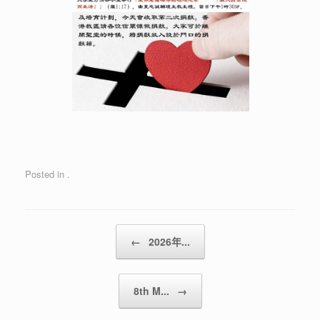
Posted in .
Post navigation
←
2026年...
8th M...
→