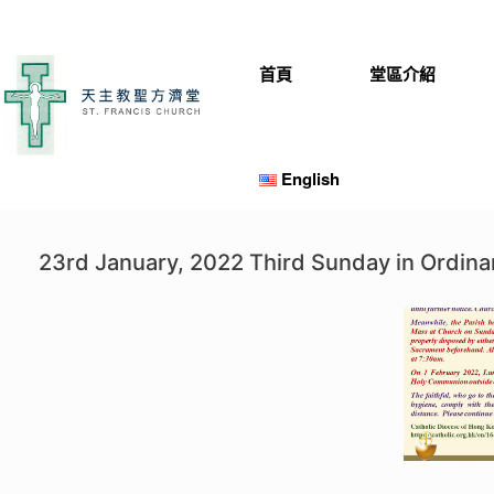
Skip
to
content
首頁
堂區介紹
English
23rd January, 2022 Third Sunday in Ordin