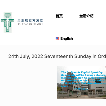
Skip
to
content
首頁
堂區介紹
English
24th July, 2022 Seventeenth Sunday in Or