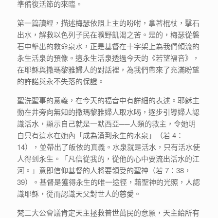
準備復活節的來臨。
第一篇讀經，描述梅瑟依照上主的吩咐，拿著棍杖，擊石
出水，解救以色列子民在曠野飢渴之苦。是的，梅瑟從磐
石中擊出的救命泉水，正是基督在十字架上為我們傾流的
永生活泉的預像。這永生活泉透過今天的《若望福音》，
在耶穌與撒瑪黎雅婦人的對話裡，為我們帶來了充滿盼望
的許諾與永不失落的保證。
聖洗聖事的意義，在今天的福音中有詳細的表述。耶穌主
動在井旁向無知的撒瑪黎雅婦人取水喝，逐步引導婦人認
識活水，顯示自己就是一默西亞──人類的救主，令她明
白只有這水在她內「成為湧到永生的水泉」（若 4：
14），並帶出了皈依的真義。水泉就是活水，只有活水使
人得到永生。「凡信從我的，從他的心中要流出活水的江
河。」意即信仰基督的人將要領受的聖神（若 7：38，
39）。基督是獲得永生的唯一途徑，藉聖神的光照，人認
識耶穌，從而認識天父對世人的慈愛。
梵二大公會議肯定天主拯救普世萬民的意願，天主給所有