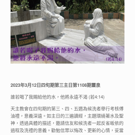
2023年3月12日四旬期第三主日第1108期靈泉
誰若喝了我賜給他的水，他將永遠不渴 (若4:14)
天主教會在四旬期的第三、四、五週為候洗者舉行考核傅
油禮，意義深遠。如主日的三遍讀經，主題環繞著水及聖
神，透過具體的描述，邀請信友和候洗者一起反省皈依的
過程及洗禮的意義。勸勉信眾以悔改、更新的心情，妥當