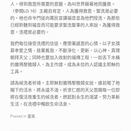
人，得到救恩所需要的恩寵，為叫世界藉著祂而獲救。
（参閲LG 16）主親自肯定，人為獲得救恩，聖洗是必要
的。祂也命令門徒向萬民宣講福音並為他們授洗。為那些
已經聆聽到福音而可能要求聖洗聖事的人來說，為獲得救
恩，洗禮是必要的。
我們每位接受洗禮的信徒，應懷著感恩的心情，以子女孺
慕孝愛之情、捨棄舊我，不斷淨化、更新，以心神、真理
朝拜天父；同時也要加入收割的福傳工程，一如丢下水桶
的撒瑪黎雅婦人，為主作證，成為未信的人認識主耶穌的
工具。
請為候洗者祈禱。主耶穌對撒瑪黎雅婦女說，誰若喝了祂
賜下的活水，將永遠不渴。祈求仁慈的天父恩賜每一位即
將在復活夜重生的候洗者，燃起對永生的渴望，努力革新
生活，在洗禮中暢飲生命活泉。
Posted in
靈泉
.