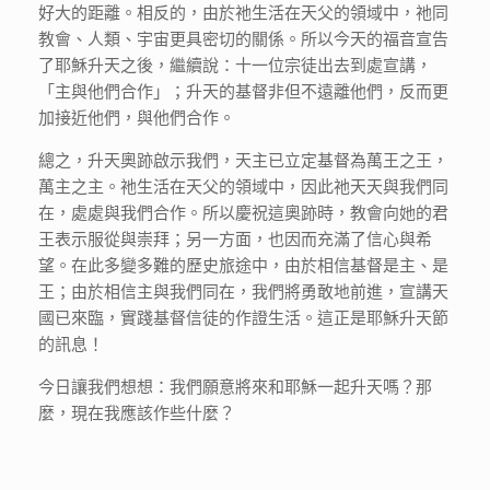
好大的距離。相反的，由於祂生活在天父的領域中，祂同
教會、人類、宇宙更具密切的關係。所以今天的福音宣告
了耶穌升天之後，繼續說：十一位宗徒出去到處宣講，
「主與他們合作」；升天的基督非但不遠離他們，反而更
加接近他們，與他們合作。
總之，升天奧跡啟示我們，天主已立定基督為萬王之王，
萬主之主。祂生活在天父的領域中，因此祂天天與我們同
在，處處與我們合作。所以慶祝這奧跡時，教會向她的君
王表示服從與崇拜；另一方面，也因而充滿了信心與希
望。在此多變多難的歷史旅途中，由於相信基督是主、是
王；由於相信主與我們同在，我們將勇敢地前進，宣講天
國已來臨，實踐基督信徒的作證生活。這正是耶穌升天節
的訊息！
今日讓我們想想：我們願意將來和耶穌一起升天嗎？那
麼，現在我應該作些什麼？