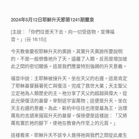
2024年5月12日耶穌升天節第1241期靈泉
[主說：「你們往普天下去，向一切受造物，宣傳福
音。」(谷 16:15)]
今天教會慶祝耶穌升天的奧跡。其實升天奧跡所要說明
的，不是一般想像祂升了天，遠離了人類，反而是增加彼
此之間的密切關係。這是我們應當特別強調的升天意義。
福音中說：主耶穌被接升天，坐在天父的右邊。這是肯定
了耶穌基督藉著死亡與復活，完成了救世大業；天主聖父
立定祂為人類歷史的主。祂分享了天父的超越與偉大，從
此光榮復活的基督，宰制這宇宙萬物；這便是升天，坐在
天主右邊的意義。為此，新約中往往也用登基為王，治理
萬有的言語來描寫升天的基督。保祿便是這樣說：「又將
萬有置於祂的腳下，使祂在教會內作至上的元首。」
這樣看來，耶穌升天不該令人覺得祂與我們之間從此產生