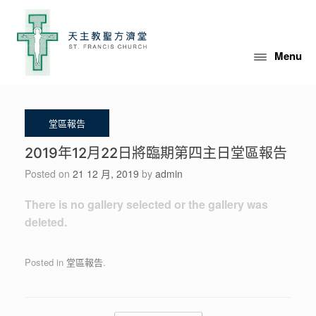
Skip
to
content
Menu
2019年12月22日將臨期第四主日堂區報告
Posted on
21 12 月, 2019
by
admin
There is no gallery selected or the gallery was
deleted.
Posted in
堂區報告
.