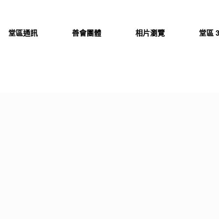
堂區通訊
善會團體
相片瀏覽
堂區 3