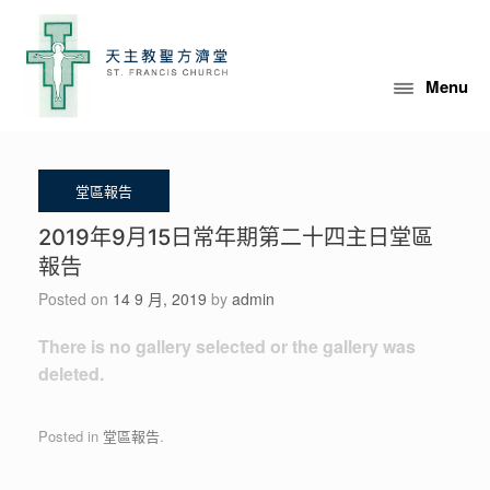
Skip
to
content
Menu
2019年9月15日常年期第二十四主日堂區
報告
Posted on
14 9 月, 2019
by
admin
There is no gallery selected or the gallery was
deleted.
Posted in
堂區報告
.