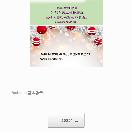
Posted in
堂區報告
.
Post navigation
←
2022年...