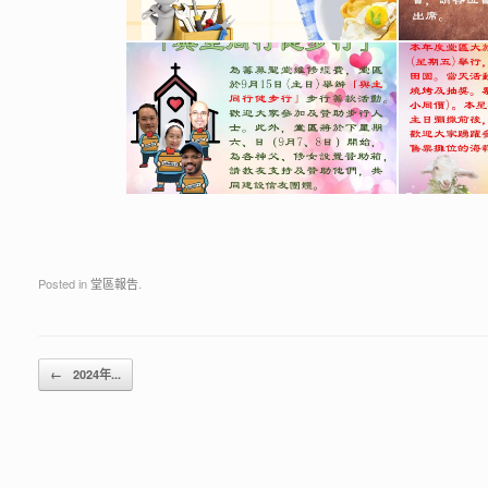
Posted in
堂區報告
.
Post navigation
←
2024年...