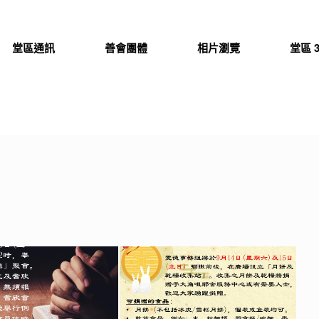
堂區通訊
善會團體
相片瀏覽
堂區 3