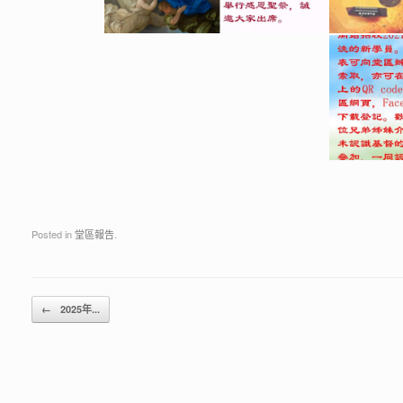
Posted in
堂區報告
.
Post navigation
←
2025年...