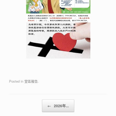
Posted in
堂區報告
.
Post navigation
←
2026年...