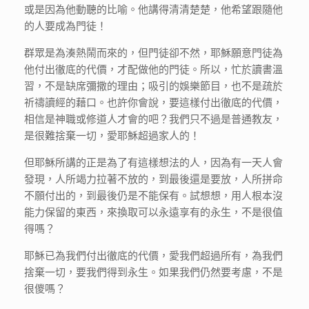
或是因為他動聽的比喻。他講得清清楚楚，他希望跟隨他
的人要成為門徒！
群眾是為湊熱鬧而來的，但門徒卻不然，耶穌願意門徒為
他付出徹底的代價，才配做他的門徒。所以，忙於讀書溫
習，不是缺席彌撒的理由；吸引的娛樂節目，也不是疏於
祈禱讀經的藉口。也許你會說，要這樣付出徹底的代價，
相信是神職或修道人才會的吧？我們只不過是普通教友，
是很難捨棄一切，愛耶穌超過家人的！
但耶穌所講的正是為了有這樣想法的人，因為有一天人會
發現，人所竭力拉著不放的，到最後還是要放，人所拼命
不願付出的，到最後仍是不能保有。試想想，用人根本沒
能力保留的東西，來換取可以永遠享有的永生，不是很值
得嗎？
耶穌已為我們付出徹底的代價，愛我們超過所有，為我們
捨棄一切，要我們得到永生。如果我們仍然要考慮，不是
很儍嗎？