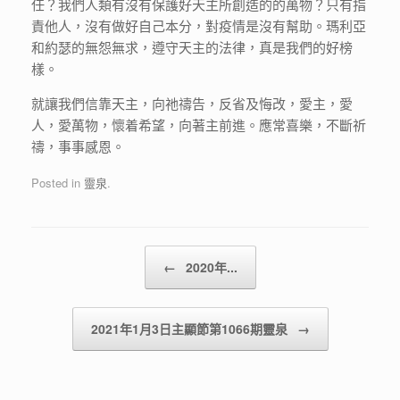
任？我們人類有沒有保護好天主所創造的的萬物？只有指
責他人，沒有做好自己本分，對疫情是沒有幫助。瑪利亞
和約瑟的無怨無求，遵守天主的法律，真是我們的好榜
樣。
就讓我們信靠天主，向祂禱告，反省及悔改，愛主，愛
人，愛萬物，懷着希望，向著主前進。應常喜樂，不斷祈
禱，事事感恩。
Posted in
靈泉
.
Post navigation
←
2020年...
2021年1月3日主顯節第1066期靈泉
→