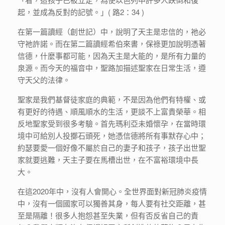
起，並成為反對的記號。」( 路2：34 )
在第一篇讀經（創世記）中，說明了天主是忠信的，祂必
守祂許諾。而在第二篇讀經希伯來書，保祿更加說明憑著
信德，什麼事都可能，因為天主是大能的，是所有力量的
泉源。而今天的福音中，聖路加描述聖家在日常生活，遵
守天父的法律。
聖家是我們基督徒家庭的典範，不是因為他們有特權、或
有更好的待遇、順風順水的生活，更談不上富貴榮華。相
反地聖家受到很多考驗。首先瑪利亞未婚懷孕，在當時環
境中可給別人投擲石頭死，她憑信德將所有事默存心中；
約瑟要愛一個好像不屬於自己的妻子和孩子，孩子出世聖
家就要逃難，天主子要在馬槽出世，在不富裕環境中長
大。
在這2020年中，沒有人會開心。全世界面對新冠肺炎疫情
中，沒有一個國家可以獨善其身，每人要有社交距離，甚
至是隔離！很多人抱怨甚至失業，但有否反省自己的責