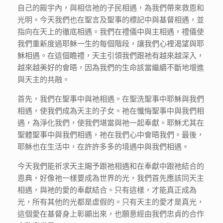
自己的殿宇內，與相信祂的子民相遇，為我們帶來救恩和
光明。今天我們也在聖言及聖事的標記中與基督相遇，並
指向在天上的徹底相遇。我們在禮儀中與主相遇，禮儀使
我們重新度過耶穌一生的每個階段，讓我們心裡渴望與耶
穌相遇。在這個瞻禮，天主引領我們跟祂有越來越深入，
越來越美好的會晤，因為我們的生命該當繼續不斷地增進
與天主的共融。
首先，我們在聖事中與祂相遇。在聖洗聖事中耶穌與我們
相遇，使我們成為天主的子女。祂在懺悔聖事中與我們相
遇，為淨化我們，使我們堪當與祂一起奉獻。耶穌尤其在
聖體聖事中與我們相遇，祂在我們心中會晤我們。最後，
耶穌也在生活中，在許許多多的境遇中與我們相遇。
今天我們能祈求天主賜予跟祂相遇和在奉獻中跟祂結合的
恩典，好像祂一樣要成為世界的光，我們首先應該同天主
相遇，與祂的愛的奉獻結合。只有這樣，才能真正成為
光，所有其他的光都是虛假的。只有天主的愛才是真光，
這個愛在基督身上彰顯出來，也願意經由我們忠貞的合作