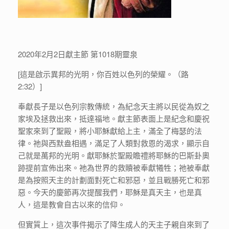
2020年2月2日獻主節 第1018期靈泉
[這是啟示異邦的光明，你百姓以色列的榮耀。（路
2:32）]
奉獻長子是以色列宗教傳統，為紀念天主將以民從為奴之
家埃及拯救出來，抵達福地。獻主節表面上是紀念和慶祝
聖家來到了聖殿，將小耶穌獻給上主，滿全了梅瑟的法
律。祂與西默盎相遇，滿足了人類對救恩的渴求，顯示自
己就是萬邦的光明。獻耶穌於聖殿瞻禮將耶穌的巴斯卦奧
跡提前宣佈出來。祂為世界的救贖被奉獻犧牲；祂被奉獻
是為按照天主的計劃面對死亡和邪惡，並且戰勝死亡和邪
惡。今天的慶節再次提醒我們，耶穌是真天主，也是真
人，這是教會自古以來的信仰。
但實質上，這次事件揭示了降生成人的天主子親自來到了