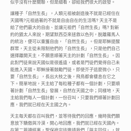
似乎沒有什麼關聯，但是細看，卻給我們很大的啟發。
讓種子「自然生長」，人類元祖被創造後不就是已經住在
天國嗎?元祖過著的不就是自由自在的生活嗎? 天主不是
給了他們最大的自由、並讓元祖們「自然生長」嗎? 對新
約的猶太人來說，期望默西亞來拯救以色列，脫離羅馬人
的統治，便可以重獲自由，「自然生長」。但是耶穌提醒
群眾，天主從未限制他們的「自然生長」，只是他們自己
選擇離開天主，不願意順著天主的計劃「自然生長」。因
此對門徒來說天國似是很遙遠，或者是門徒們覺得自己未
能進入天國。耶穌接著鼓勵門徒，即使芥子這麼微小，只
要「自然生長」，長出大枝之後，飛鳥都會棲息在它之
下。簡單地說，天主給了每粒種子都有一個計劃，只要順
著計劃「自然生長」發展，自然在天國之中；同樣地，天
主給我們每人一個計劃，一份召叫，只要我們順著計劃回
應，我們就已經在天主國之內。
天主每天都在召叫我們，並等待我們的回應，幾時我們願
意放下驕傲與冷漠，開心地回應，我們就已經在天國內。
在第二篇讀經裏，聖保祿宗徒邀請我們「與主同住」，就