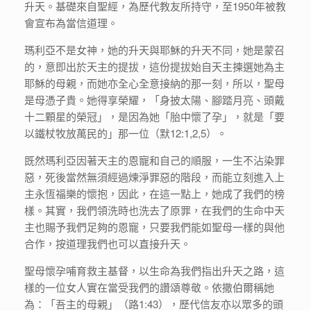
升天。基礎來自聖經，為歷代教友所持守，至1950年被教
會宣布為當信道理。
瑪利亞不是女神，她的升天與耶穌的升天不同，她是蒙召
的，意即出於天主的提拔，這份提拔始自天主揀選她為主
耶穌的母親，而她亦全心全意接納的那一刻，所以，聖母
是母憑子貴。她得享榮耀，「身披太陽、腳踏月亮、頭戴
十二顆星的榮冠」，是因為她「胎中懷了孕」，就是「要
以鐵杖牧放萬民的」那一位（默12:1,2,5）。
既然瑪利亞因著天主的恩寵和自己的順服，一生不沾染罪
惡，死後當然無須經過煉淨罪惡的階段，而能立刻進入上
主永恆福樂的懷抱，因此，在這一點上，她成了我們的榜
樣。其實，我們領洗時也洗去了原罪，在我們的生命中天
主也賜予我們足夠的恩寵，只要我們能如聖母一樣的與他
合作，按道理我們也可以直接升天。
聖母懷孕哺育救主基督，以生命為我們指出升天之路，這
樣的一位女人實在當受我們的讚頌尊敬。依撒伯爾稱她
為：「吾主的母親」（路1:43），歷代信友亦以眾多的頭