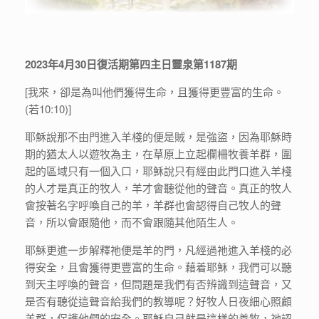
2023年4月30日復活期第四主日靈泉第1187期
[我來，卻是為叫他們獲得生命，且獲得更豐富的生命。
(若10:10)]
耶穌說那不由門進入羊棧的便是賊，是強盜，因為耶穌時
期的猶太人以遊牧為主，在草原上立起欄柵牧養羊群，圍
起的區域只有一個入口，耶穌說只有經由此門口進入羊棧
的人才是真正的牧人，羊才會聽從他的聲音。真正的牧人
會按著名字呼喚自己的羊，羊群也會認得自己牧人的聲
音，所以會跟隨他，而不會跟隨其他陌生人。
耶穌更進一步解釋祂便是羊的門，凡經過祂進入羊棧的必
得安全，且會獲得更豐富的生命。藉着耶穌，我們可以聽
到天主呼喚的聲音，但問題是我們有否辨識到這聲音，又
是否有聽從這聲音給我們的教導呢？好牧人日夜細心照顧
羊群，保護他們的安全。耶穌自己就是這樣的善牧，祂認