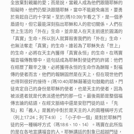
全放棄對親屬的愛；而是說，當親人成為他們跟隨耶穌的
阻礙時，他們仍堅決跟隨耶穌，當中不能避免痛苦，要勇
於背起自己的十字架。至於(瑪10:39)乍看之下，是一個矛
盾語句，但它最能深刻指出耶穌和人的密切關係。人們在
世上生活的「外在」生命，並非是人在天主前達於圓滿的
「真實」生命。所以別人就算殺害我們的「外在」生命，
也無法奪走「真實」的生命。誰若為了耶穌失去「世上」
的生命，必將在天主內獲得「真實永恒」的生命。在瑪竇
福音福傳教導中，這句話成為耶穌對使徒們的許諾：他們
在經歷了艱辛之後，必將獲得永恒的生命作為酬報。對福
傳的使者而言，他們的報酬固然是在天上，但在現世他們
也得到很好的接待。(瑪10:40)耶穌藉著這句鼓勵的話，門
徒肯定自己的身份是耶穌的使者，也是天主的使者，因為
被派遣者就是代表派遣他們的那一位。最後兩節是整個福
傳言論的結語，在經文脈絡中還是安慰門徒的話。「先
知」和「義人」是舊約中對於是天主的人的兩種稱呼方式
（列上17:24；列下4:9）；「小子中一個」是對於耶穌門
徒的另一種稱呼方式（瑪18:6、10、14）。瑪竇在此所指
的是在各地宣講福音的人。耶穌講話的對象已超越門徒，