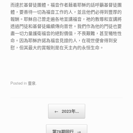
而達於基督徒團體。福音作者藉着耶穌的話呼籲基督徒團
體，要善待一切為福音工作的人，並且他們必得到豐厚的
報酬。耶穌自己曾走遍各地宣講福音，祂的教導和宣講將
透過門徒和基督徒繼續傳向普世。我們作為他的門徒也要
盡一切力量護衛福音的絕對價值，不畏艱難，甚至犧牲性
命。因為耶穌許諾為福音見證的人，在現世便會得到安
慰，但其最大的賞報則是在天主內的永恒生命。
Posted in
靈泉
.
Post navigation
←
2023年...
第78期同行
→