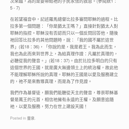
次來臨，為的是要帶給祂的子民永恆的救恩。(參閱默1：
5 - 7)
在若望福音中，記述羅馬總督比拉多審問耶穌的過程。比
拉多第一個問題：「你是猶太王嗎？」直接針對猶太人對
耶穌的指控。耶穌沒有否認而只以一個反問回答他，隨後
祂回答比拉多的其他問題時，說：「我的國不屬於這世
界」(若18：36)，「你說的是，我是君王。我為此而生，
我也為此而來到世界上，為給真理作證：凡屬於真理的，
必聽從我的聲音。」(若18：37)。由於比拉多明白的只有
這個世界的王國，就是廣大無邊領土上的統治權，故此他
不能理解耶穌所說的真理。耶穌的王國是以愛及服務建立
的，祂不是來教導真理，而是為了作見證。
我們作為基督徒，願我們能聽從天主的聲音，尊崇耶穌基
督是萬王的元首，相信祂擁有永遠的王權，及願意追隨
衪，以愛及服務，努力在世上建設天國！
Posted in
靈泉
.