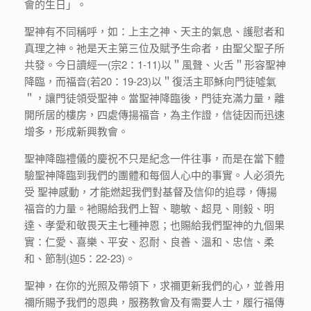
會的生日」。
聖神有不同稱呼，如：上主之神、天主的氣息、護慰者和
真理之神。祂是天主第三位及賦予生命者，由聖父聖子所
共發。今日讀經一(宗2：1-11)以＂風聲、火舌＂形容聖神
降臨，而福音(若20：19-23)以＂復活主耶穌向門徒噓氣
＂，讓門徒領受聖神。當聖神降臨後，門徒充滿力量，離
開所居的樓房，四處傳揚福音，為主作證，信徒因而迅速
增多，形成新興教會。
聖神降臨禮儀的慶祝不只是紀念一件往事，而是在當下體
驗聖神降臨到我們的團體和每個人心中的事實。人必須先
受 聖神感動，才能燃起我們對基督及信仰的追尋，傳揚
福音的力量。衪賜給我們上智、聰敏、超見、剛毅、明
達、孝愛和敬畏天主七種神恩；也賜給我們聖神的九個果
實：仁愛、喜樂、平安、忍耐、良善、溫和、忠信、柔
和、節制(迦5：22-23)。
聖神，在你的光照及帶領下，求禰更新我們的心，並善用
禰所賜予我們的恩典，服務教會及有需要人士，履行福傳