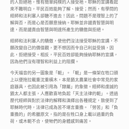
的人拒絕祂，惟有簡單純樸的人接受祂。耶穌的宣講看起
來不難明白，平民百姓能夠了解、接受；然而，有學問的
經師和法利塞人卻聽不進去！因此，問題不是理智上的了
解與否，而是心是否願意接納。耶穌並非譴責智慧與明
達，而是譴責由智慧與明達所產生的驕傲與拒絕。
經師和法利塞人的驕傲，使他們沒法接受耶穌的宣講，不
願改變自己的價值觀，更不想因而令自己利益受損，因
此，拒絕接受。相反，平民百姓卻能夠接納耶穌的宣講，
因為他們沒有理智和利益上的阻攔。
今天福音的另一圖象是「軛」。「軛」是一條架在牲口頭
上以便拖拉載重沈重橫木，本是猶太農業社會中常見的家
庭器具，也因此被引用為「隸屬」的象徵。經師和虔誠的
猶太人都主張，人應歡喜地負起「天主法律的軛」。透過
歷代經師與對於法律的解釋和演繹出各種規定，致使到了
耶穌時代時，法律已成為苦不堪言重擔。「勞苦」和「負
重擔的」的希臘原文，指的是在牲口身上載以過重的負
荷，或木軛不合，使牠們的身體感到痛苦。