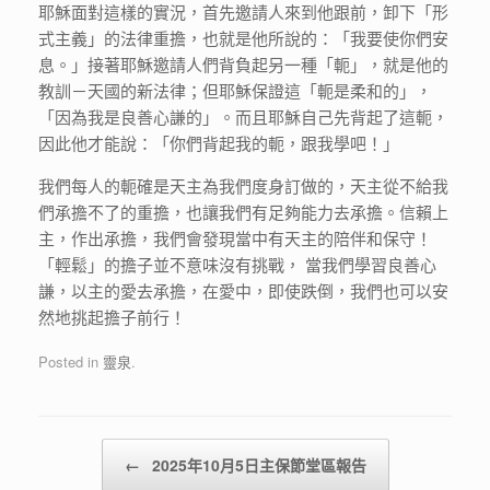
耶穌面對這樣的實況，首先邀請人來到他跟前，卸下「形
式主義」的法律重擔，也就是他所說的：「我要使你們安
息。」接著耶穌邀請人們背負起另一種「軛」，就是他的
教訓－天國的新法律；但耶穌保證這「軛是柔和的」，
「因為我是良善心謙的」。而且耶穌自己先背起了這軛，
因此他才能說：「你們背起我的軛，跟我學吧！」
我們每人的軛確是天主為我們度身訂做的，天主從不給我
們承擔不了的重擔，也讓我們有足夠能力去承擔。信賴上
主，作出承擔，我們會發現當中有天主的陪伴和保守！
「輕鬆」的擔子並不意味沒有挑戰， 當我們學習良善心
謙，以主的愛去承擔，在愛中，即使跌倒，我們也可以安
然地挑起擔子前行！
Posted in
靈泉
.
Post navigation
←
2025年10月5日主保節堂區報告