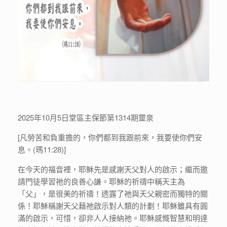
2025年10月5日堂區主保節第1314期靈泉
[凡勞苦和負重擔的，你們都到我跟前來，我要使你們安
息。(瑪11:28)]
在今天的福音裡，耶穌先是感謝天父對人的啟示；繼而邀
請門徒學習祂的良善心謙。耶穌的祈禱中稱天主為
「父」，是很美的祈禱！透露了祂與天父親密而獨特的關
係！耶穌稱謝天父藉祂啟示對人類的計劃！耶穌雖具有圓
滿的啟示，可惜，卻非人人接納祂。耶穌感慨智慧和明達