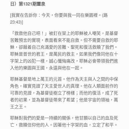
日）第1321期靈泉
[我實在告訴你：今天，你要與我一同在樂園裡。(路
23:43)]
「救救他自己吧！」被釘在架上的耶穌被人嘲笑，是基督
苦難預言的實現，表面看來不能自救。但不需要自救的耶
穌，卻藉着自己充滿愛的苦難、聖死和復活救贖了我們。
耶穌是普世的君王，是萬民的救主，如果我們像同他在十
字架上的凶犯一樣，誠心懺悔痛改，耶穌必會帶領我們進
入他的樂園與王國，永遠與他在一起。
耶穌基督是地上萬王的元首。他作為天主與人之間的中保
角色，確實見證了天主愛世人的真理。他在人類面前作的
可靠的見證，為基督徒樹立了榜樣；而他的復活，成了死
者的初果，並為基督徒帶來了希望；他是宇宙的領袖，萬
王之王。
耶穌對我們的愛是一持續的關係，他甘願以自己的血及死
亡，救贖信仰他的人。因著他十字架的血，立定了和平。