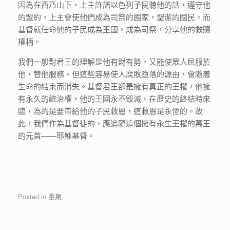
因為在西乃山下，上主許諾以色列子民聽他的話，遵守他
的盟約，上主會使他們成為司祭的國家，聖潔的國民。而
基督就任命他的子民成為王國，成為司祭，分享他的救贖
權柄。
我們一般對君王的理解是他有財有勢，又能使眾人屈服於
他，替他服務。但這些容易使人腐敗墮落的源由，會隨着
生命的結束而消失。基督君王卻是擁有真正的王權，他擁
有永久的統治權，他的王國永不毁滅。在歷史的終結時來
臨，為的是要帶給他的子民救恩，這救恩是永恆的。故
此，我們作為基督徒的，應追隨這個擁有永生王權的萬王
的元首——耶穌基督。
Posted in
靈泉
.