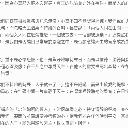
近，因為心靈陷入麻木與遲鈍。真正的危險並非外在事件，而是人的
。
我們同樣容易被繁務與訊息淹沒，心靈不知不覺變得遲鈍。我們或許
世務，而忽略天主溫柔而持續的召叫。福音說：「兩個人同在田間，
棄；兩個女人同在磨旁推磨，一個被提去，一個卻被遺棄。」這提醒
的，是我們是否讓自己常居於恩寵之中，是否願意讓天主的旨意成為
寤」並不是心懷恐懼，也不是焦躁地等待末日，而是以信德、望德與
一種心靈姿態：在平凡之中尋覓天主、在他人的需要裡認出基督、在
主旨意。
你們不料想的時辰，人子就來了。」這不是威嚇，而是出於愛的提醒
的重心；在忙碌中留一片寧靜予天主；在嘈雜裡聆聽祂的聲音；在日
。
所稱許的「忠信聰明的僕人」，常懷準備之心，持守清醒的靈魂，並
賜我們一顆開放並願讓聖神帶領的心，使我們能在任何時刻平安、喜
同在的人子。願光榮歸於天主，世世無窮。阿們。