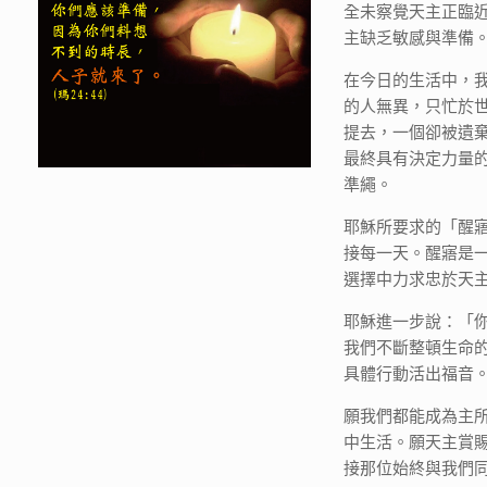
全未察覺天主正臨
主缺乏敏感與準備
在今日的生活中，
的人無異，只忙於
提去，一個卻被遺
最終具有決定力量
準繩。
耶穌所要求的「醒
接每一天。醒寤是
選擇中力求忠於天
耶穌進一步說：「
我們不斷整頓生命
具體行動活出福音
願我們都能成為主
中生活。願天主賞
接那位始終與我們