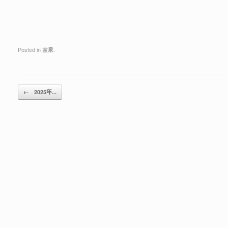
Posted in
靈泉
.
Post navigation
←
2025年...