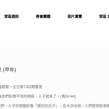
堂區通訊
善會團體
相片瀏覽
堂區 3
 (甲年)
將臨期第一主日第1322期靈泉
你們料想不到的時辰，人子就來了。(瑪24:44)]
我們，人子的來臨好像「諾厄的日子」。在大洪水前，人們照常飲食